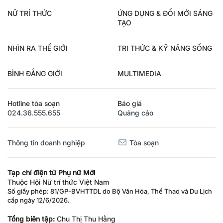
NỮ TRÍ THỨC
ỨNG DỤNG & ĐỔI MỚI SÁNG
TẠO
NHÌN RA THẾ GIỚI
TRI THỨC & KỸ NĂNG SỐNG
BÌNH ĐẲNG GIỚI
MULTIMEDIA
Hotline tòa soạn
Báo giá
024.36.555.655
Quảng cáo
Thông tin doanh nghiệp
Tòa soạn
Tạp chí điện tử Phụ nữ Mới
Thuộc Hội Nữ trí thức Việt Nam
Số giấy phép: 81/GP-BVHTTDL do Bộ Văn Hóa, Thể Thao và Du Lịch
cấp ngày 12/6/2026.
Tổng biên tập:
Chu Thị Thu Hằng