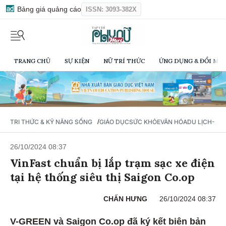
Bảng giá quảng cáo
ISSN: 3093-382X
TRANG CHỦ
SỰ KIỆN
NỮ TRÍ THỨC
ỨNG DỤNG & ĐỔI MỚI
/
TRI THỨC & KỸ NĂNG SỐNG
GIÁO DỤC
SỨC KHỎE
VĂN HÓA
DU LỊCH- Ẩ
26/10/2024 08:37
VinFast chuẩn bị lắp trạm sạc xe điện
tại hệ thống siêu thị Saigon Co.op
CHẤN HƯNG
26/10/2024 08:37
V-GREEN và Saigon Co.op đã ký kết biên bản