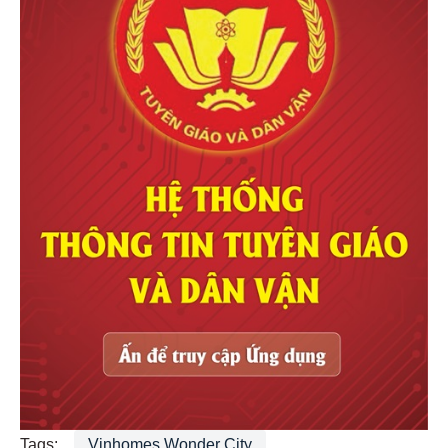
Dự án
The Emerald River Park
Dự án Victoria Village
Tham khảo
cập nhật tiến độ Vinhomes Global Sportia
đầy đủ
Tags:
Vinhomes Wonder City