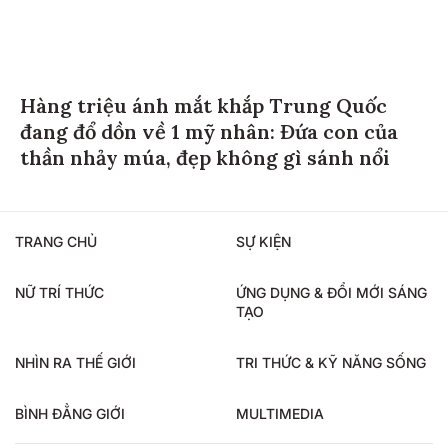
Hàng triệu ánh mắt khắp Trung Quốc
đang đổ dồn về 1 mỹ nhân: Đứa con của
thần nhảy múa, đẹp không gì sánh nổi
TRANG CHỦ
SỰ KIỆN
NỮ TRÍ THỨC
ỨNG DỤNG & ĐỔI MỚI SÁNG
TẠO
NHÌN RA THẾ GIỚI
TRI THỨC & KỸ NĂNG SỐNG
BÌNH ĐẲNG GIỚI
MULTIMEDIA