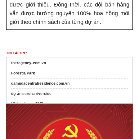
được giới thiệu. Đồng thời, các đội bán hàng
vẫn được hưởng nguyên 100% hoa hồng môi
giới theo chính sách của từng dự án.
TIN TÀI TRỢ
theregency..com.vn
Forestia Park
gamudacentralresidence.com.vn
dự án serena riverside
Khóa vân tay Philips
phúc yên prosper
phucyenprosper.com
Sen Việt Phú Mỹ Hưng
Dự án BRG Đông Anh