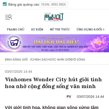
Bảng giá quảng cáo
ISSN: 3093-382X
TRANG CHỦ
SỰ KIỆN
NỮ TRÍ THỨC
ỨNG DỤNG & ĐỔI MỚI
/
BÌNH ĐẲNG GIỚI
CHÍNH SÁCH
GÓC NHÌN GIỚI
ĐỜI SỐNG
03/07/2026 14:44
Vinhomes Wonder City hút giới tinh
hoa nhờ cộng đồng sống văn minh
PV
03/07/2026 14:44
Với giới tinh hoa, không gian sống xứng tầm