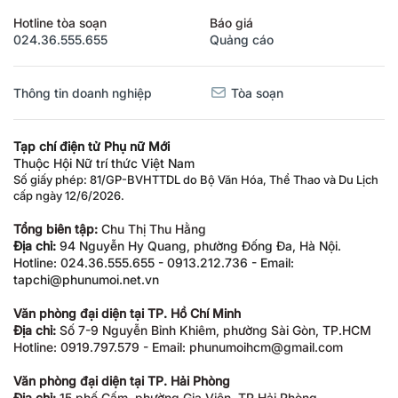
Hotline tòa soạn
Báo giá
024.36.555.655
Quảng cáo
Thông tin doanh nghiệp
Tòa soạn
Tạp chí điện tử Phụ nữ Mới
Thuộc Hội Nữ trí thức Việt Nam
Số giấy phép: 81/GP-BVHTTDL do Bộ Văn Hóa, Thể Thao và Du Lịch
cấp ngày 12/6/2026.
Tổng biên tập:
Chu Thị Thu Hằng
Địa chỉ:
94 Nguyễn Hy Quang, phường Đống Đa, Hà Nội.
Hotline: 024.36.555.655 - 0913.212.736 - Email:
tapchi@phunumoi.net.vn
Văn phòng đại diện tại TP. Hồ Chí Minh
Địa chỉ:
Số 7-9 Nguyễn Bỉnh Khiêm, phường Sài Gòn, TP.HCM
Hotline: 0919.797.579 - Email: phunumoihcm@gmail.com
Văn phòng đại diện tại TP. Hải Phòng
Địa chỉ:
15 phố Cấm, phường Gia Viên, TP Hải Phòng