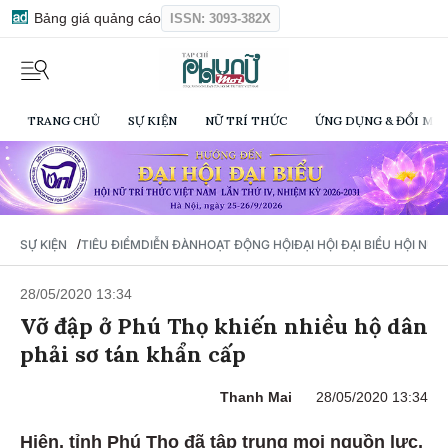
Bảng giá quảng cáo
ISSN: 3093-382X
TRANG CHỦ
SỰ KIỆN
NỮ TRÍ THỨC
ỨNG DỤNG & ĐỔI MỚI
/
SỰ KIỆN
TIÊU ĐIỂM
DIỄN ĐÀN
HOẠT ĐỘNG HỘI
ĐẠI HỘI ĐẠI BIỂU HỘI NỮ 
28/05/2020 13:34
Vỡ đập ở Phú Thọ khiến nhiều hộ dân
phải sơ tán khẩn cấp
Thanh Mai
28/05/2020 13:34
Hiện, tỉnh Phú Thọ đã tập trung mọi nguồn lực,