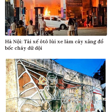
Hà Nội: Tài xế ôtô lùi xe làm cây xăng đổ
bốc cháy dữ dội