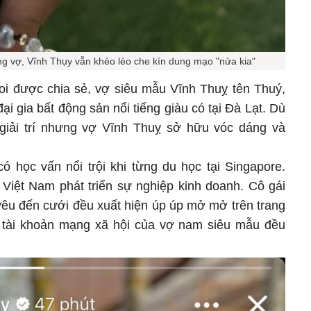
g vợ, Vĩnh Thụy vẫn khéo léo che kín dung mạo "nửa kia"
oi được chia sẻ, vợ siêu mẫu Vĩnh Thuỵ tên Thuý,
ại gia bất động sản nổi tiếng giàu có tại Đà Lạt. Dù
 giải trí nhưng vợ Vĩnh Thuỵ sở hữu vóc dáng và
ó học vấn nổi trội khi từng du học tại Singapore.
 Việt Nam phát triển sự nghiệp kinh doanh. Cô gái
 yêu đến cưới đều xuất hiện úp úp mở mở trên trang
 tài khoản mạng xã hội của vợ nam siêu mẫu đều