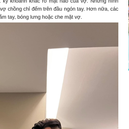
t kỳ khoảnh khắc rõ mặt nào của vợ. Những hình
 vợ chồng chỉ đếm trên đầu ngón tay. Hơn nữa, các
nắm tay, bóng lưng hoặc che mặt vợ.