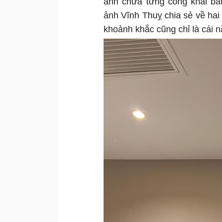
anh chưa từng công khai bấ
ảnh Vĩnh Thuỵ chia sẻ về hai
khoảnh khắc cũng chỉ là cái 