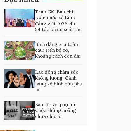
Trao Giải Báo chí
toàn quốc về Bình
đẳng giới 2026 cho
24 tác phẩm xuất sắc
Bình đẳng giới toàn
cầu: Tiến bộ có,
khoảng cách còn dài
Lao động chăm sóc
không lương: Gánh
nặng vô hình của phụ
nữ
Bạo lực với phụ nữ:
Cuộc khủng hoảng
chưa chịu lùi