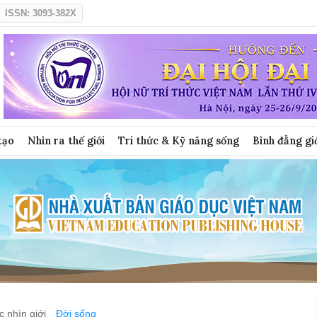
ISSN: 3093-382X
tạo
Nhìn ra thế giới
Tri thức & Kỹ năng sống
Bình đẳng gi
 nhìn giới
Đời sống