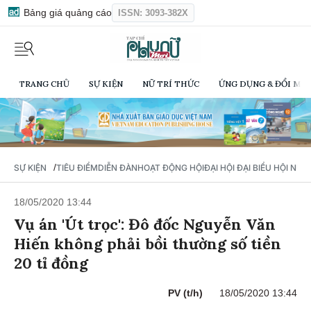
Bảng giá quảng cáo
ISSN: 3093-382X
TRANG CHỦ
SỰ KIỆN
NỮ TRÍ THỨC
ỨNG DỤNG & ĐỔI MỚI
/
SỰ KIỆN
TIÊU ĐIỂM
DIỄN ĐÀN
HOẠT ĐỘNG HỘI
ĐẠI HỘI ĐẠI BIỂU HỘI NỮ 
18/05/2020 13:44
Vụ án 'Út trọc': Đô đốc Nguyễn Văn
Hiến không phải bồi thường số tiền
20 tỉ đồng
PV (t/h)
18/05/2020 13:44