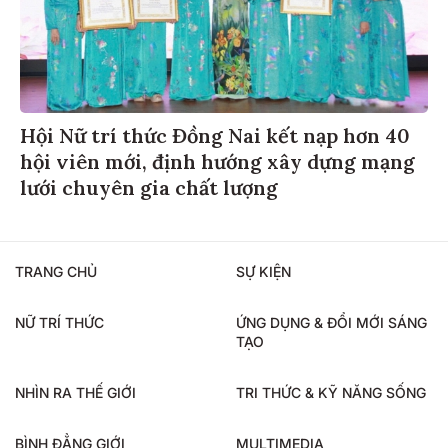
Hội Nữ trí thức Đồng Nai kết nạp hơn 40
hội viên mới, định hướng xây dựng mạng
lưới chuyên gia chất lượng
TRANG CHỦ
SỰ KIỆN
NỮ TRÍ THỨC
ỨNG DỤNG & ĐỔI MỚI SÁNG
TẠO
NHÌN RA THẾ GIỚI
TRI THỨC & KỸ NĂNG SỐNG
BÌNH ĐẲNG GIỚI
MULTIMEDIA