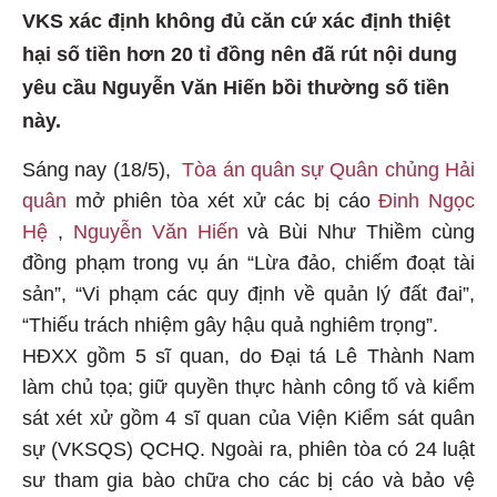
VKS xác định không đủ căn cứ xác định thiệt
hại số tiền hơn 20 tỉ đồng nên đã rút nội dung
yêu cầu Nguyễn Văn Hiến bồi thường số tiền
này.
Sáng nay (18/5),
Tòa án quân sự Quân chủng Hải
quân
mở phiên tòa xét xử các bị cáo
Đinh Ngọc
Hệ
,
Nguyễn Văn Hiến
và Bùi Như Thiềm cùng
đồng phạm trong vụ án “Lừa đảo, chiếm đoạt tài
sản”, “Vi phạm các quy định về quản lý đất đai”,
“Thiếu trách nhiệm gây hậu quả nghiêm trọng”.
HĐXX gồm 5 sĩ quan, do Đại tá Lê Thành Nam
làm chủ tọa; giữ quyền thực hành công tố và kiểm
sát xét xử gồm 4 sĩ quan của Viện Kiểm sát quân
sự (VKSQS) QCHQ. Ngoài ra, phiên tòa có 24 luật
sư tham gia bào chữa cho các bị cáo và bảo vệ