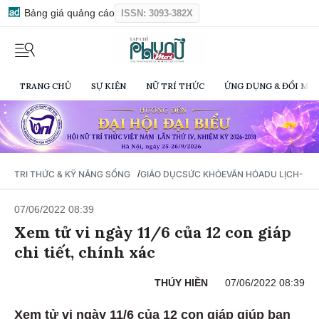
Bảng giá quảng cáo
ISSN: 3093-382X
TRANG CHỦ
SỰ KIỆN
NỮ TRÍ THỨC
ỨNG DỤNG & ĐỔI MỚI
/
TRI THỨC & KỸ NĂNG SỐNG
GIÁO DỤC
SỨC KHỎE
VĂN HÓA
DU LỊCH- Ẩ
07/06/2022 08:39
Xem tử vi ngày 11/6 của 12 con giáp
chi tiết, chính xác
THÚY HIỀN
07/06/2022 08:39
Xem tử vi ngày 11/6 của 12 con giáp giúp bạn