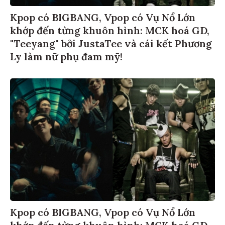
Kpop có BIGBANG, Vpop có Vụ Nổ Lớn
khớp đến từng khuôn hình: MCK hoá GD,
"Teeyang" bởi JustaTee và cái kết Phương
Ly làm nữ phụ đam mỹ!
Kpop có BIGBANG, Vpop có Vụ Nổ Lớn
khớp đến từng khuôn hình: MCK hoá GD,