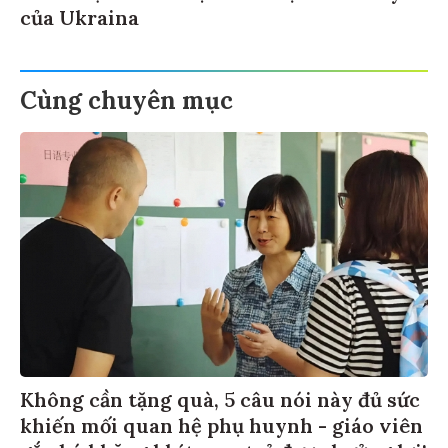
của Ukraina
Cùng chuyên mục
Không cần tặng quà, 5 câu nói này đủ sức
khiến mối quan hệ phụ huynh - giáo viên