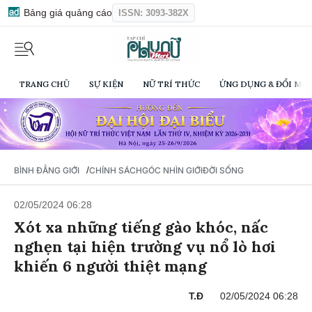
Bảng giá quảng cáo
ISSN: 3093-382X
TRANG CHỦ
SỰ KIỆN
NỮ TRÍ THỨC
ỨNG DỤNG & ĐỔI MỚI
/
BÌNH ĐẲNG GIỚI
CHÍNH SÁCH
GÓC NHÌN GIỚI
ĐỜI SỐNG
02/05/2024 06:28
Xót xa những tiếng gào khóc, nấc
nghẹn tại hiện trường vụ nổ lò hơi
khiến 6 người thiệt mạng
T.Đ
02/05/2024 06:28