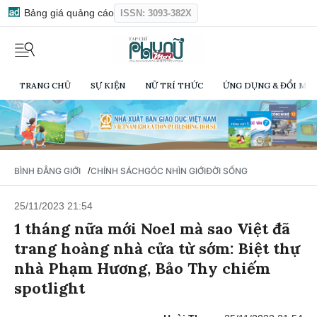
Bảng giá quảng cáo
ISSN: 3093-382X
TRANG CHỦ
SỰ KIỆN
NỮ TRÍ THỨC
ỨNG DỤNG & ĐỔI MỚI
/
BÌNH ĐẲNG GIỚI
CHÍNH SÁCH
GÓC NHÌN GIỚI
ĐỜI SỐNG
25/11/2023 21:54
1 tháng nữa mới Noel mà sao Việt đã
trang hoàng nhà cửa từ sớm: Biệt thự
nhà Phạm Hương, Bảo Thy chiếm
spotlight