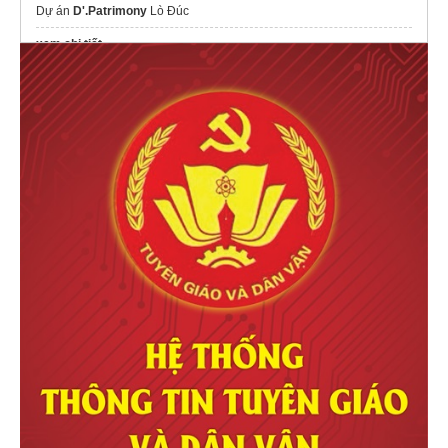
Dự án
D'.Patrimony
Lò Đúc
xem chi tiết
Lắp thang máy tải hàng
giá tốt
Căn hộ
Bcons Central Park
Biên Hòa
nệm bông ép giá rẻ
suanhatrongoiantam chuyên
sơn nhà tại tphcm
chuyên nghiệp
Imperia Royal Island
Thông tin
Maison Privée CapitaLand
Ciputra