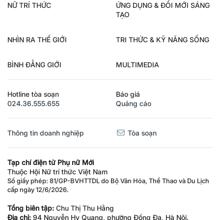
NỮ TRÍ THỨC
ỨNG DỤNG & ĐỔI MỚI SÁNG
TẠO
NHÌN RA THẾ GIỚI
TRI THỨC & KỸ NĂNG SỐNG
BÌNH ĐẲNG GIỚI
MULTIMEDIA
Hotline tòa soạn
Báo giá
024.36.555.655
Quảng cáo
Thông tin doanh nghiệp
Tòa soạn
Tạp chí điện tử Phụ nữ Mới
Thuộc Hội Nữ trí thức Việt Nam
Số giấy phép: 81/GP-BVHTTDL do Bộ Văn Hóa, Thể Thao và Du Lịch
cấp ngày 12/6/2026.
Tổng biên tập:
Chu Thị Thu Hằng
Địa chỉ:
94 Nguyễn Hy Quang, phường Đống Đa, Hà Nội.