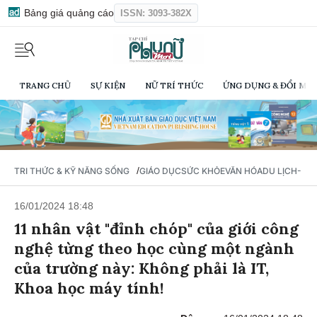
Bảng giá quảng cáo
ISSN: 3093-382X
TRANG CHỦ
SỰ KIỆN
NỮ TRÍ THỨC
ỨNG DỤNG & ĐỔI MỚI
/
TRI THỨC & KỸ NĂNG SỐNG
GIÁO DỤC
SỨC KHỎE
VĂN HÓA
DU LỊCH- Ẩ
16/01/2024 18:48
11 nhân vật "đỉnh chóp" của giới công
nghệ từng theo học cùng một ngành
của trường này: Không phải là IT,
Khoa học máy tính!