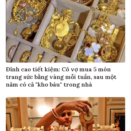
Đỉnh cao tiết kiệm: Cô vợ mua 5 món
trang sức bằng vàng mỗi tuần, sau một
năm có cả "kho báu" trong nhà