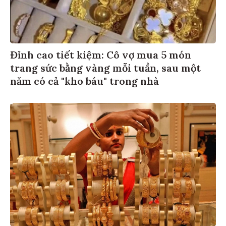
Đỉnh cao tiết kiệm: Cô vợ mua 5 món
trang sức bằng vàng mỗi tuần, sau một
năm có cả "kho báu" trong nhà