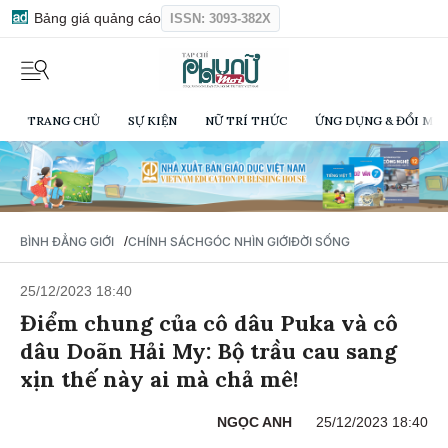
Bảng giá quảng cáo
ISSN: 3093-382X
TRANG CHỦ
SỰ KIỆN
NỮ TRÍ THỨC
ỨNG DỤNG & ĐỔI MỚI
/
BÌNH ĐẲNG GIỚI
CHÍNH SÁCH
GÓC NHÌN GIỚI
ĐỜI SỐNG
25/12/2023 18:40
Điểm chung của cô dâu Puka và cô
dâu Doãn Hải My: Bộ trầu cau sang
xịn thế này ai mà chả mê!
NGỌC ANH
25/12/2023 18:40