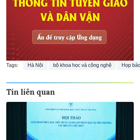
Tags:
Hà Nội
bộ khoa học và công nghệ
Họp báo
Tin liên quan