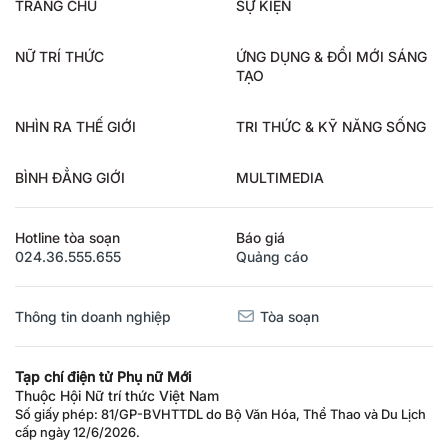
TRANG CHỦ
SỰ KIỆN
NỮ TRÍ THỨC
ỨNG DỤNG & ĐỔI MỚI SÁNG
TẠO
NHÌN RA THẾ GIỚI
TRI THỨC & KỸ NĂNG SỐNG
BÌNH ĐẲNG GIỚI
MULTIMEDIA
Hotline tòa soạn
Báo giá
024.36.555.655
Quảng cáo
Thông tin doanh nghiệp
Tòa soạn
Tạp chí điện tử Phụ nữ Mới
Thuộc Hội Nữ trí thức Việt Nam
Số giấy phép: 81/GP-BVHTTDL do Bộ Văn Hóa, Thể Thao và Du Lịch
cấp ngày 12/6/2026.