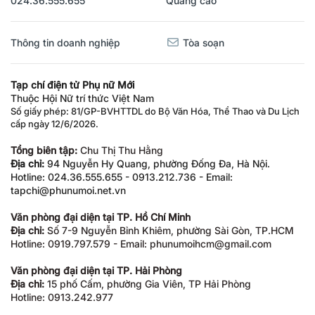
024.36.555.655
Quảng cáo
Thông tin doanh nghiệp
Tòa soạn
Tạp chí điện tử Phụ nữ Mới
Thuộc Hội Nữ trí thức Việt Nam
Số giấy phép: 81/GP-BVHTTDL do Bộ Văn Hóa, Thể Thao và Du Lịch
cấp ngày 12/6/2026.
Tổng biên tập:
Chu Thị Thu Hằng
Địa chỉ:
94 Nguyễn Hy Quang, phường Đống Đa, Hà Nội.
Hotline: 024.36.555.655 - 0913.212.736 - Email:
tapchi@phunumoi.net.vn
Văn phòng đại diện tại TP. Hồ Chí Minh
Địa chỉ:
Số 7-9 Nguyễn Bỉnh Khiêm, phường Sài Gòn, TP.HCM
Hotline: 0919.797.579 - Email: phunumoihcm@gmail.com
Văn phòng đại diện tại TP. Hải Phòng
Địa chỉ:
15 phố Cấm, phường Gia Viên, TP Hải Phòng
Hotline: 0913.242.977