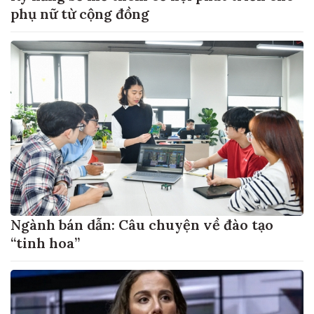
phụ nữ từ cộng đồng
Ngành bán dẫn: Câu chuyện về đào tạo
“tinh hoa”