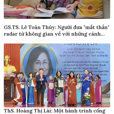
GS.TS. Lê Toàn Thủy: Người đưa "mắt thần"
radar từ không gian về với những cánh
đồng lúa Việt Nam
ThS. Hoàng Thị Lài: Một hành trình cống