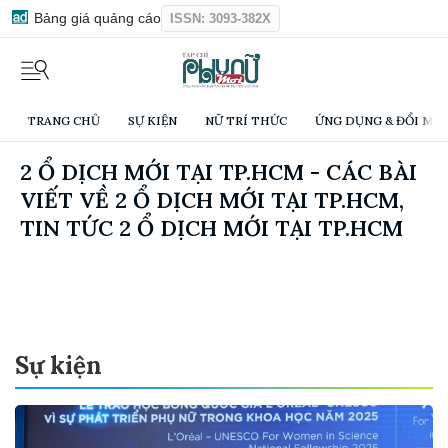
Bảng giá quảng cáo
ISSN: 3093-382X
TRANG CHỦ
SỰ KIỆN
NỮ TRÍ THỨC
ỨNG DỤNG & ĐỔI MỚI
2 Ổ DỊCH MỚI TẠI TP.HCM - CÁC BÀI
VIẾT VỀ 2 Ổ DỊCH MỚI TẠI TP.HCM,
TIN TỨC 2 Ổ DỊCH MỚI TẠI TP.HCM
Sự kiện