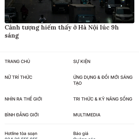
Cảnh tượng hiếm thấy ở Hà Nội lúc 9h
sáng
TRANG CHỦ
SỰ KIỆN
NỮ TRÍ THỨC
ỨNG DỤNG & ĐỔI MỚI SÁNG
TẠO
NHÌN RA THẾ GIỚI
TRI THỨC & KỸ NĂNG SỐNG
BÌNH ĐẲNG GIỚI
MULTIMEDIA
Hotline tòa soạn
Báo giá