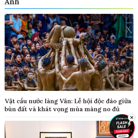
Ảnh
Vật cầu nước làng Vân: Lễ hội độc đáo giữa
bùn đất và khát vọng mùa màng no đủ
✕