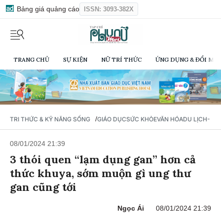
Bảng giá quảng cáo
ISSN: 3093-382X
TRANG CHỦ
SỰ KIỆN
NỮ TRÍ THỨC
ỨNG DỤNG & ĐỔI MỚI
/
TRI THỨC & KỸ NĂNG SỐNG
GIÁO DỤC
SỨC KHỎE
VĂN HÓA
DU LỊCH- Ẩ
08/01/2024 21:39
3 thói quen “lạm dụng gan” hơn cả
thức khuya, sớm muộn gì ung thư
gan cũng tới
Ngọc Ái
08/01/2024 21:39