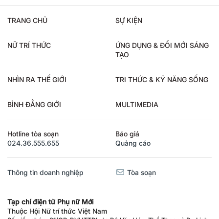
TRANG CHỦ
SỰ KIỆN
NỮ TRÍ THỨC
ỨNG DỤNG & ĐỔI MỚI SÁNG
TẠO
NHÌN RA THẾ GIỚI
TRI THỨC & KỸ NĂNG SỐNG
BÌNH ĐẲNG GIỚI
MULTIMEDIA
Hotline tòa soạn
Báo giá
024.36.555.655
Quảng cáo
Thông tin doanh nghiệp
Tòa soạn
Tạp chí điện tử Phụ nữ Mới
Thuộc Hội Nữ trí thức Việt Nam