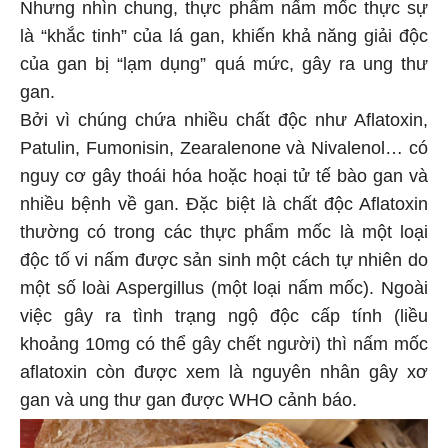
Nhưng nhìn chung, thực phẩm nấm mốc thực sự
là “khắc tinh” của lá gan, khiến khả năng giải độc
của gan bị “lạm dụng” quá mức, gây ra ung thư
gan.
Bởi vì chúng chứa nhiều chất độc như Aflatoxin,
Patulin, Fumonisin, Zearalenone và Nivalenol… có
nguy cơ gây thoái hóa hoặc hoại tử tế bào gan và
nhiều bệnh về gan. Đặc biệt là chất độc Aflatoxin
thường có trong các thực phẩm mốc là một loại
độc tố vi nấm được sản sinh một cách tự nhiên do
một số loài Aspergillus (một loại nấm mốc). Ngoài
việc gây ra tình trạng ngộ độc cấp tính (liều
khoảng 10mg có thể gây chết người) thì nấm mốc
aflatoxin còn được xem là nguyên nhân gây xơ
gan và ung thư gan được WHO cảnh báo.