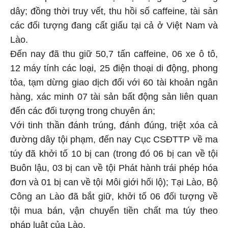
dây; đồng thời truy vết, thu hồi số caffeine, tài sản
các đối tượng đang cất giấu tại cả ở Việt Nam và
Lào.
Đến nay đã thu giữ 50,7 tấn caffeine, 06 xe ô tô,
12 máy tính các loại, 25 điện thoại di động, phong
tỏa, tạm dừng giao dịch đối với 60 tài khoản ngân
hàng, xác minh 07 tài sản bất động sản liên quan
đến các đối tượng trong chuyên án;
Với tinh thần đánh trúng, đánh đúng, triệt xóa cả
đường dây tội phạm, đến nay Cục CSĐTTP về ma
túy đã khởi tố 10 bị can (trong đó 06 bị can về tội
Buôn lậu, 03 bị can về tội Phát hành trái phép hóa
đơn và 01 bị can về tội Môi giới hối lộ); Tại Lào, Bộ
Công an Lào đã bắt giữ, khởi tố 06 đối tượng về
tội mua bán, vận chuyển tiền chất ma túy theo
pháp luật của Lào.