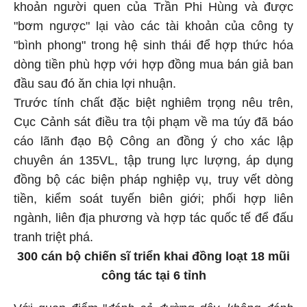
khoản người quen của Trần Phi Hùng và được
"bơm ngược" lại vào các tài khoản của công ty
"bình phong" trong hệ sinh thái để hợp thức hóa
dòng tiền phù hợp với hợp đồng mua bán giả ban
đầu sau đó ăn chia lợi nhuận.
Trước tính chất đặc biệt nghiêm trọng nêu trên,
Cục Cảnh sát điều tra tội phạm về ma túy đã báo
cáo lãnh đạo Bộ Công an đồng ý cho xác lập
chuyên án 135VL, tập trung lực lượng, áp dụng
đồng bộ các biện pháp nghiệp vụ, truy vết dòng
tiền, kiểm soát tuyến biên giới; phối hợp liên
ngành, liên địa phương và hợp tác quốc tế để đấu
tranh triệt phá.
300 cán bộ chiến sĩ triển khai đồng loạt 18 mũi
công tác tại 6 tỉnh
Với quan điểm "
đánh cả đường dây, không đánh