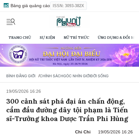
Bảng giá quảng cáo
ISSN: 3093-382X
TRANG CHỦ
SỰ KIỆN
NỮ TRÍ THỨC
ỨNG DỤNG & ĐỔI MỚI
/
BÌNH ĐẲNG GIỚI
CHÍNH SÁCH
GÓC NHÌN GIỚI
ĐỜI SỐNG
19/05/2026 16:26
300 cảnh sát phá đại án chấn động,
cầm đầu đường dây tội phạm là Tiến
sĩ-Trưởng khoa Dược Trần Phi Hùng
Chi Chi
19/05/2026 16:26