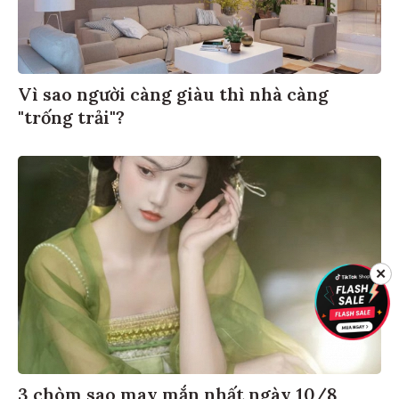
Vì sao người càng giàu thì nhà càng
"trống trải"?
✕
3 chòm sao may mắn nhất ngày 10/8