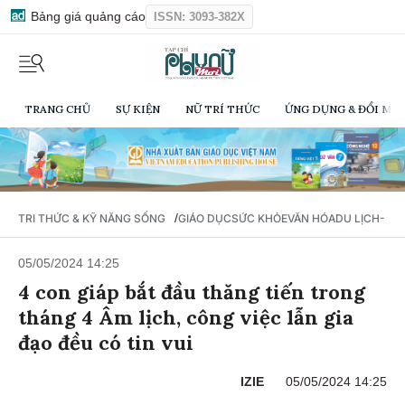
Bảng giá quảng cáo
ISSN: 3093-382X
TRANG CHỦ
SỰ KIỆN
NỮ TRÍ THỨC
ỨNG DỤNG & ĐỔI MỚI
/
TRI THỨC & KỸ NĂNG SỐNG
GIÁO DỤC
SỨC KHỎE
VĂN HÓA
DU LỊCH- Ẩ
05/05/2024 14:25
4 con giáp bắt đầu thăng tiến trong
tháng 4 Âm lịch, công việc lẫn gia
đạo đều có tin vui
IZIE
05/05/2024 14:25