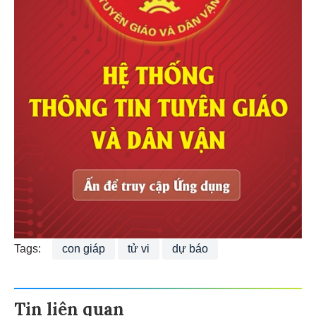
Tags:
con giáp
tử vi
dự báo
Tin liên quan