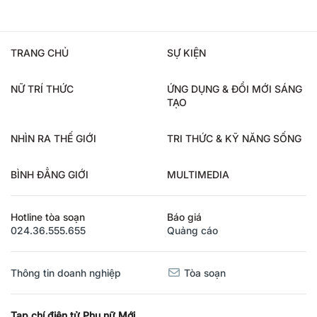
TRANG CHỦ
SỰ KIỆN
NỮ TRÍ THỨC
ỨNG DỤNG & ĐỔI MỚI SÁNG
TẠO
NHÌN RA THẾ GIỚI
TRI THỨC & KỸ NĂNG SỐNG
BÌNH ĐẲNG GIỚI
MULTIMEDIA
Hotline tòa soạn
Báo giá
024.36.555.655
Quảng cáo
Thông tin doanh nghiệp
Tòa soạn
Tạp chí điện tử Phụ nữ Mới