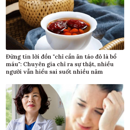
Đừng tin lời đồn "chỉ cần ăn táo đỏ là bổ
máu": Chuyên gia chỉ ra sự thật, nhiều
người vẫn hiểu sai suốt nhiều năm