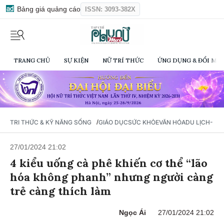
Bảng giá quảng cáo
ISSN: 3093-382X
TRANG CHỦ
SỰ KIỆN
NỮ TRÍ THỨC
ỨNG DỤNG & ĐỔI MỚI
/
TRI THỨC & KỸ NĂNG SỐNG
GIÁO DỤC
SỨC KHỎE
VĂN HÓA
DU LỊCH- Ẩ
27/01/2024 21:02
4 kiểu uống cà phê khiến cơ thể “lão
hóa không phanh” nhưng người càng
trẻ càng thích làm
Ngọc Ái
27/01/2024 21:02