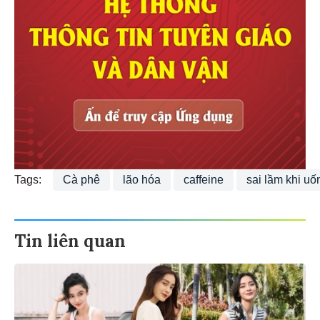
Tags:
Cà phê
lão hóa
caffeine
sai lầm khi uố
Tin liên quan