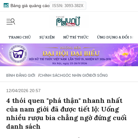
Bảng giá quảng cáo
ISSN: 3093-382X
TRANG CHỦ
SỰ KIỆN
NỮ TRÍ THỨC
ỨNG DỤNG & ĐỔI MỚI
/
BÌNH ĐẲNG GIỚI
CHÍNH SÁCH
GÓC NHÌN GIỚI
ĐỜI SỐNG
12/04/2026 20:57
4 thói quen "phá thận" nhanh nhất
của nam giới đã được tiết lộ: Uống
nhiều rượu bia chẳng ngờ đứng cuối
danh sách