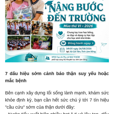
7 dấu hiệu sớm cảnh báo thận suy yếu hoặc
mắc bệnh
Bên cạnh xây dựng lối sống lành mạnh, khám sức
khỏe định kỳ, bạn cần hết sức chú ý tới 7 tín hiệu
"cầu cứu" sớm của thận dưới đây:
- Nước tiểu xuất hiện nhiều bọt li ti và lâu tan, dấu