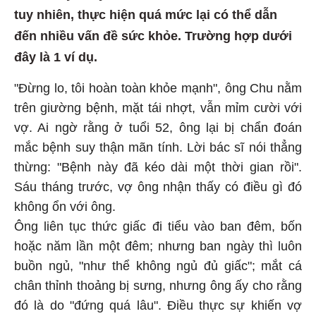
tuy nhiên, thực hiện quá mức lại có thể dẫn
đến nhiều vấn đề sức khỏe. Trường hợp dưới
đây là 1 ví dụ.
"Đừng lo, tôi hoàn toàn khỏe mạnh", ông Chu nằm
trên giường bệnh, mặt tái nhợt, vẫn mỉm cười với
vợ. Ai ngờ rằng ở tuổi 52, ông lại bị chẩn đoán
mắc bệnh suy thận mãn tính. Lời bác sĩ nói thẳng
thừng: "Bệnh này đã kéo dài một thời gian rồi".
Sáu tháng trước, vợ ông nhận thấy có điều gì đó
không ổn với ông.
Ông liên tục thức giấc đi tiểu vào ban đêm, bốn
hoặc năm lần một đêm; nhưng ban ngày thì luôn
buồn ngủ, "như thể không ngủ đủ giấc"; mắt cá
chân thỉnh thoảng bị sưng, nhưng ông ấy cho rằng
đó là do "đứng quá lâu". Điều thực sự khiến vợ