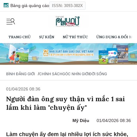
Bảng giá quảng cáo
ISSN: 3093-382X
TRANG CHỦ
SỰ KIỆN
NỮ TRÍ THỨC
ỨNG DỤNG & ĐỔI MỚI
/
BÌNH ĐẲNG GIỚI
CHÍNH SÁCH
GÓC NHÌN GIỚI
ĐỜI SỐNG
01/04/2026 08:36
Người đàn ông suy thận vì mắc 1 sai
lầm khi làm "chuyện ấy"
Mỹ Diệu
01/04/2026 08:36
Làm chuyện ấy đem lại nhiều lợi ích sức khỏe,