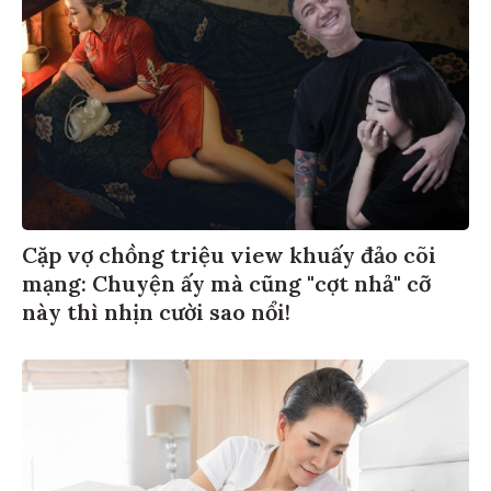
Cặp vợ chồng triệu view khuấy đảo cõi
mạng: Chuyện ấy mà cũng "cợt nhả" cỡ
này thì nhịn cười sao nổi!