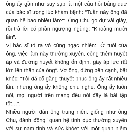
ông ấy gần như suy sụp là một câu hỏi bâng quơ
của bác sĩ trong lúc khám bệnh: "Tuần này ông đã
quan hệ bao nhiêu lần?". Ông Chu go dự vài giây,
rồi trả lời có phần ngượng ngùng: "Khoảng mười
lần".
Vị bác sĩ tỏ ra vô cùng ngạc nhiên: "Ở tuổi của
ông, việc làm này thường xuyên, cộng thêm huyết
áp và đường huyết không ổn định, gây áp lực rất
lớn lên thận của ông". Vợ ông, đứng bên cạnh, bật
khóc: "Tôi đã cố gắng thuyết phục ông ấy rất nhiều
lần, nhưng ông ấy không chịu nghe. Ông ấy luôn
nói, mọi người trên mạng đều nói đây là bài tập
tốt…".
Nhiều người đàn ông trung niên, giống như ông
Chu, đánh đồng "quan hệ tình dục thường xuyên
với sự nam tính và sức khỏe" với một quan niệm