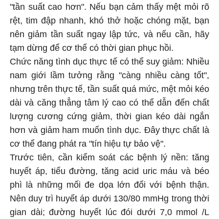
"tần suất cao hơn". Nếu bạn cảm thấy mệt mỏi rõ
rệt, tim đập nhanh, khó thở hoặc chóng mặt, bạn
nên giảm tần suất ngay lập tức, và nếu cần, hãy
tạm dừng để cơ thể có thời gian phục hồi.
Chức năng tình dục thực tế có thể suy giảm: Nhiều
nam giới lầm tưởng rằng "càng nhiều càng tốt",
nhưng trên thực tế, tần suất quá mức, mệt mỏi kéo
dài và căng thẳng tâm lý cao có thể dẫn đến chất
lượng cương cứng giảm, thời gian kéo dài ngắn
hơn và giảm ham muốn tình dục. Đây thực chất là
cơ thể đang phát ra "tín hiệu tự bảo vệ".
Trước tiên, cần kiểm soát các bệnh lý nền: tăng
huyết áp, tiểu đường, tăng acid uric máu và béo
phì là những mối đe dọa lớn đối với bệnh thận.
Nên duy trì huyết áp dưới 130/80 mmHg trong thời
gian dài; đường huyết lúc đói dưới 7,0 mmol /L