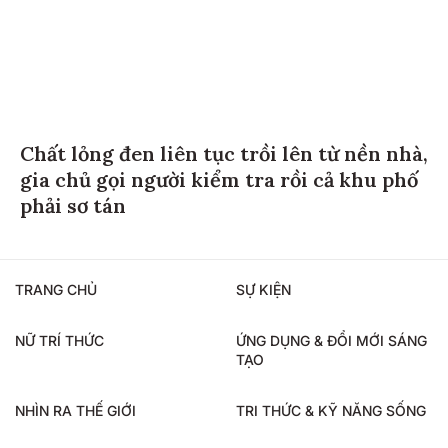
Chất lỏng đen liên tục trồi lên từ nền nhà,
gia chủ gọi người kiểm tra rồi cả khu phố
phải sơ tán
TRANG CHỦ
SỰ KIỆN
NỮ TRÍ THỨC
ỨNG DỤNG & ĐỔI MỚI SÁNG
TẠO
NHÌN RA THẾ GIỚI
TRI THỨC & KỸ NĂNG SỐNG