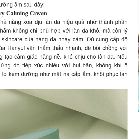
dưỡng ẩm sau đây:
ery Calming Cream
ả năng xoa dịu làn da hiệu quả nhờ thành phần
 phẩm không chỉ phù hợp với làn da khô, mà còn lý
h skincare của nàng da nhạy cảm. Dù cung cấp độ
ủa Hanyul vẫn thẩm thấu nhanh, dễ bôi chồng với
 tạo cảm giác nặng nề, khó chịu cho làn da. Nếu
 ứng do tiếp xúc nhiều với bụi bẩn, không khí ô
 lọ kem dưỡng như mặt nạ cấp ẩm, khôi phục làn