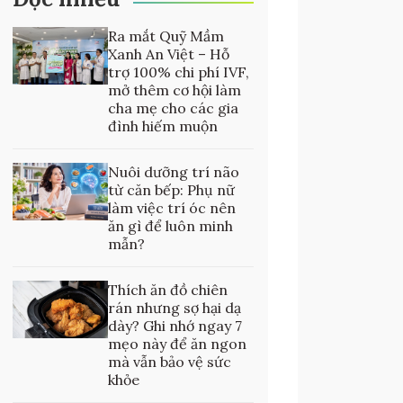
Ra mắt Quỹ Mầm
Xanh An Việt – Hỗ
trợ 100% chi phí IVF,
mở thêm cơ hội làm
cha mẹ cho các gia
đình hiếm muộn
Nuôi dưỡng trí não
từ căn bếp: Phụ nữ
làm việc trí óc nên
ăn gì để luôn minh
mẫn?
Thích ăn đồ chiên
rán nhưng sợ hại dạ
dày? Ghi nhớ ngay 7
mẹo này để ăn ngon
mà vẫn bảo vệ sức
khỏe