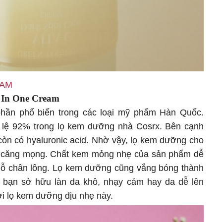
NAM
l In One Cream
phần phổ biến trong các loại mỹ phẩm Hàn Quốc.
ỷ lệ 92% trong lọ kem dưỡng nhà Cosrx. Bên cạnh
còn có hyaluronic acid. Nhờ vậy, lọ kem dưỡng cho
a căng mọng. Chất kem mỏng nhẹ của sản phẩm dễ
c lỗ chân lông. Lọ kem dưỡng cũng vắng bóng thành
 bạn sở hữu làn da khô, nhạy cảm hay da dễ lên
ới lọ kem dưỡng dịu nhẹ này.