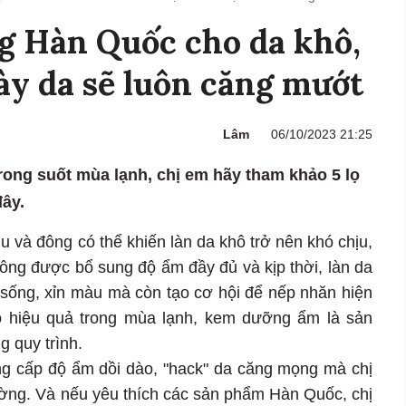
g Hàn Quốc cho da khô,
y da sẽ luôn căng mướt
Lâm
06/10/2023 21:25
trong suốt mùa lạnh, chị em hãy tham khảo 5 lọ
ây.
u và đông có thể khiến làn da khô trở nên khó chịu,
ông được bổ sung độ ẩm đầy đủ và kịp thời, làn da
 sống, xỉn màu mà còn tạo cơ hội để nếp nhăn hiện
 hiệu quả trong mùa lạnh, kem dưỡng ẩm là sản
g quy trình.
g cấp độ ẩm dồi dào, "hack" da căng mọng mà chị
rường. Và nếu yêu thích các sản phẩm Hàn Quốc, chị