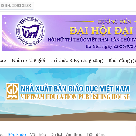
ISSN: 3093-382X
tạo
Nhìn ra thế giới
Tri thức & Kỹ năng sống
Bình đẳng gi
ục
Sức khỏe
Văn hóa
Du lịch- Ẩm thực
Tiêu dùng