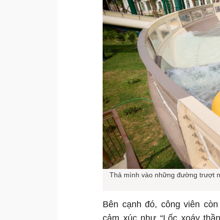
Thả mình vào những đường trượt nư
Bên cạnh đó, công viên cò
cảm xúc như “Lốc xoáy thần