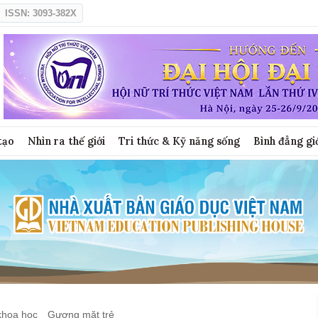
ISSN: 3093-382X
tạo
Nhìn ra thế giới
Tri thức & Kỹ năng sống
Bình đẳng gi
khoa học
Gương mặt trẻ