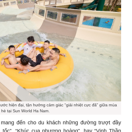
ớc hiện đại, tận hưởng cảm giác “giải nhiệt cực đã” giữa mùa
hè tại Sun World Ha Nam.
n mang đến cho du khách những đường trượt đầy
 tốc”, “Khúc cua phượng hoàng”, hay “Vịnh Thần