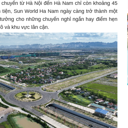
 di chuyển từ Hà Nội đến Hà Nam chỉ còn khoảng 45
 tiện, Sun World Ha Nam ngày càng trở thành một
 lý tưởng cho những chuyến nghỉ ngắn hay điểm hẹn
ô và khu vực lân cận.