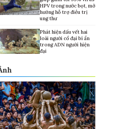
HPV trong nước bọt, mở
hướng hỗ trợ điều trị
ung thư
Phát hiện dấu vết hai
loài người cổ đại bí ẩn
trong ADN người hiện
đại
Ảnh