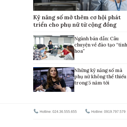
Kỹ năng số mở thêm cơ hội phát
triển cho phụ nữ từ cộng đồng
Ngành bán dẫn: Câu
chuyện về đào tạo “tin
hoa”
Những kỹ năng số mà
phụ nữ không thể thiếu
trong 5 năm tới
Hotline: 024.36.555.655
Hotline: 0919.797.579