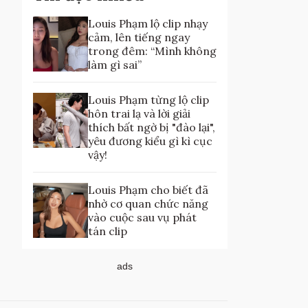
Louis Phạm lộ clip nhạy
cảm, lên tiếng ngay
trong đêm: “Mình không
làm gì sai”
Louis Phạm từng lộ clip
hôn trai lạ và lời giải
thích bất ngờ bị "đào lại",
yêu đương kiểu gì kì cục
vậy!
Louis Phạm cho biết đã
nhờ cơ quan chức năng
vào cuộc sau vụ phát
tán clip
ads