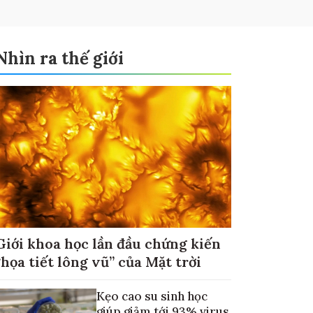
Nhìn ra thế giới
Giới khoa học lần đầu chứng kiến
“họa tiết lông vũ” của Mặt trời
Kẹo cao su sinh học
giúp giảm tới 93% virus