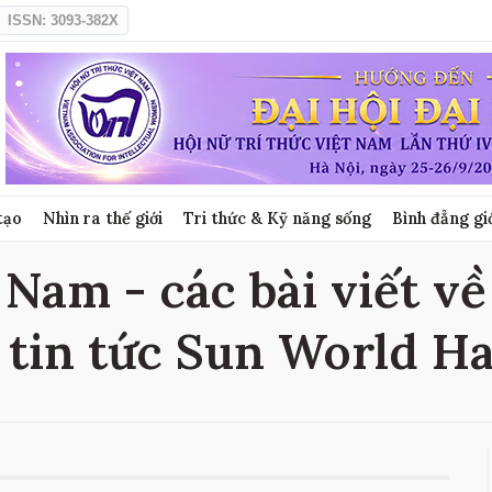
ISSN: 3093-382X
tạo
Nhìn ra thế giới
Tri thức & Kỹ năng sống
Bình đẳng gi
Nam - các bài viết v
 tin tức Sun World H