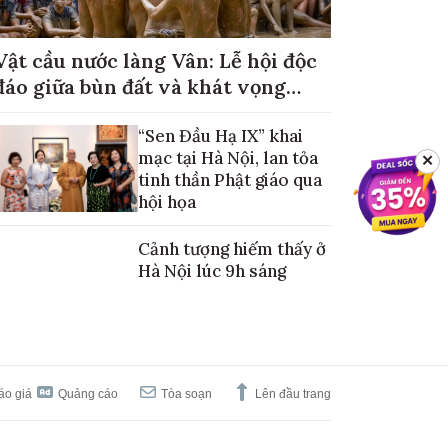
Vật cầu nước làng Vân: Lễ hội độc
đáo giữa bùn đất và khát vọng
mùa màng no đủ
“Sen Đầu Hạ IX” khai
mạc tại Hà Nội, lan tỏa
✕
tinh thần Phật giáo qua
hội họa
Cảnh tượng hiếm thấy ở
Hà Nội lúc 9h sáng
áo giá
Quảng cáo
Tòa soạn
Lên đầu trang