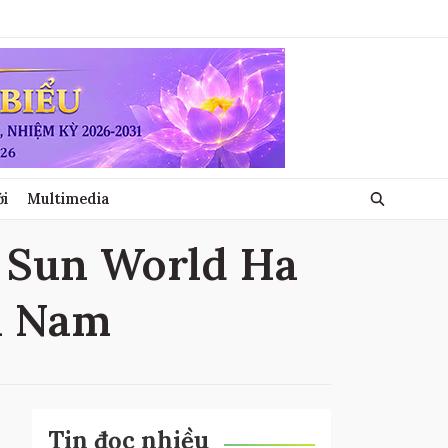
ới
Multimedia
ề Sun World Ha
a Nam
Tin đọc nhiều