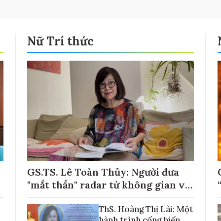
Nữ Trí thức
GS.TS. Lê Toàn Thủy: Người đưa
"mắt thần" radar từ không gian về
với những cánh đồng lúa Việt Nam
ThS. Hoàng Thị Lài: Một
hành trình cống hiến,