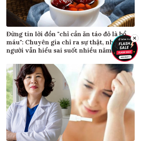
Đừng tin lời đồn "chỉ cần ăn táo đỏ là bổ
✕
máu": Chuyên gia chỉ ra sự thật, nhiều
người vẫn hiểu sai suốt nhiều năm