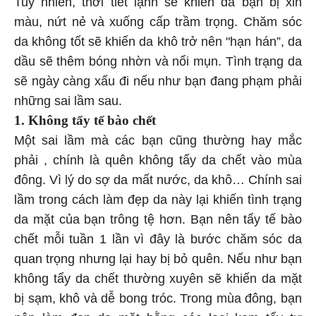
Tuy nhiên, thời tiết lạnh sẽ khiến da bạn bị xỉn
màu, nứt nẻ và xuống cấp trầm trọng. Chăm sóc
da không tốt sẽ khiến da khô trở nên "hạn hán”, da
dầu sẽ thêm bóng nhờn và nổi mụn. Tình trạng da
sẽ ngày càng xấu đi nếu như bạn đang phạm phải
những sai lầm sau.
1. Không tẩy tế bào chết
Một sai lầm mà các bạn cũng thường hay mắc
phải , chính là quên không tẩy da chết vào mùa
đông. Vì lý do sợ da mất nước, da khô… Chính sai
lầm trong cách làm đẹp da này lại khiến tình trạng
da mặt của bạn trông tệ hơn. Bạn nên tẩy tế bào
chết mỗi tuần 1 lần vì đây là bước chăm sóc da
quan trọng nhưng lại hay bị bỏ quên. Nếu như bạn
không tẩy da chết thường xuyên sẽ khiến da mặt
bị sạm, khô và dễ bong tróc. Trong mùa đông, bạn