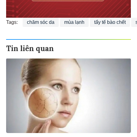
Tags:
chăm sóc da
mùa lạnh
tẩy tế bào chết
Tin liên quan