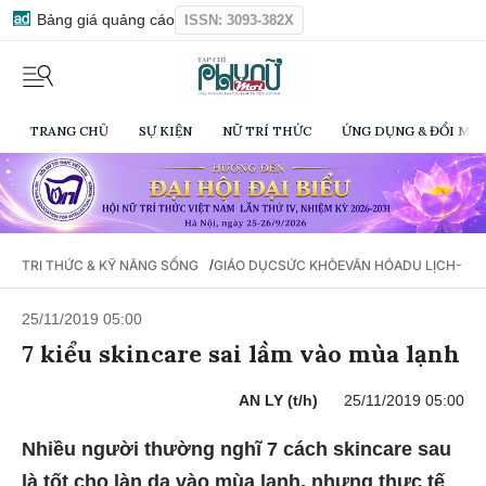
Bảng giá quảng cáo
ISSN: 3093-382X
TRANG CHỦ
SỰ KIỆN
NỮ TRÍ THỨC
ỨNG DỤNG & ĐỔI MỚI
/
TRI THỨC & KỸ NĂNG SỐNG
GIÁO DỤC
SỨC KHỎE
VĂN HÓA
DU LỊCH- Ẩ
25/11/2019 05:00
7 kiểu skincare sai lầm vào mùa lạnh
AN LY (t/h)
25/11/2019 05:00
Nhiều người thường nghĩ 7 cách skincare sau
là tốt cho làn da vào mùa lạnh, nhưng thực tế