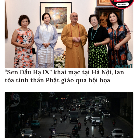
“Sen Đầu Hạ IX” khai mạc tại Hà Nội, lan
tỏa tinh thần Phật giáo qua hội họa