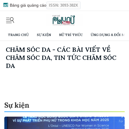
Bảng giá quảng cáo
ISSN: 3093-382X
TRANG CHỦ
SỰ KIỆN
NỮ TRÍ THỨC
ỨNG DỤNG & ĐỔI MỚI
CHĂM SÓC DA - CÁC BÀI VIẾT VỀ
CHĂM SÓC DA, TIN TỨC CHĂM SÓC
DA
Sự kiện