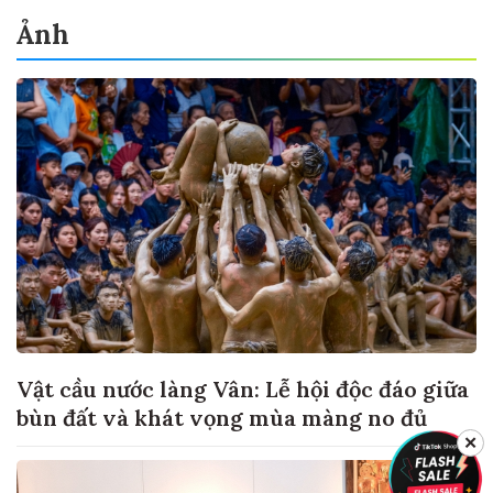
Ảnh
Vật cầu nước làng Vân: Lễ hội độc đáo giữa
bùn đất và khát vọng mùa màng no đủ
✕