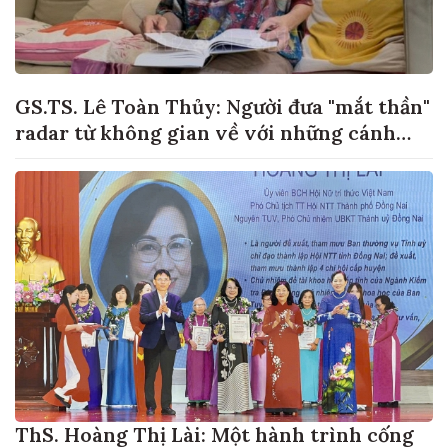
GS.TS. Lê Toàn Thủy: Người đưa "mắt thần"
radar từ không gian về với những cánh
đồng lúa Việt Nam
ThS. Hoàng Thị Lài: Một hành trình cống