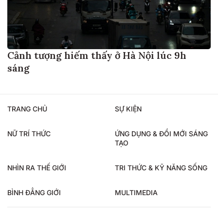
Cảnh tượng hiếm thấy ở Hà Nội lúc 9h
sáng
TRANG CHỦ
SỰ KIỆN
NỮ TRÍ THỨC
ỨNG DỤNG & ĐỔI MỚI SÁNG
TẠO
NHÌN RA THẾ GIỚI
TRI THỨC & KỸ NĂNG SỐNG
BÌNH ĐẲNG GIỚI
MULTIMEDIA