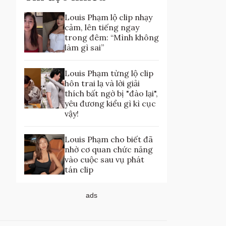
Louis Phạm lộ clip nhạy
cảm, lên tiếng ngay
trong đêm: “Mình không
làm gì sai”
Louis Phạm từng lộ clip
hôn trai lạ và lời giải
thích bất ngờ bị "đào lại",
yêu đương kiểu gì kì cục
vậy!
Louis Phạm cho biết đã
nhờ cơ quan chức năng
vào cuộc sau vụ phát
tán clip
ads