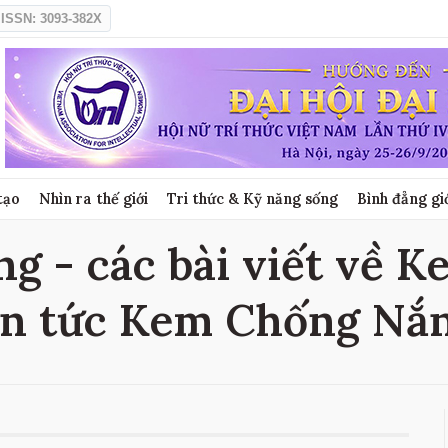
ISSN: 3093-382X
tạo
Nhìn ra thế giới
Tri thức & Kỹ năng sống
Bình đẳng gi
 - các bài viết về 
in tức Kem Chống Nắ