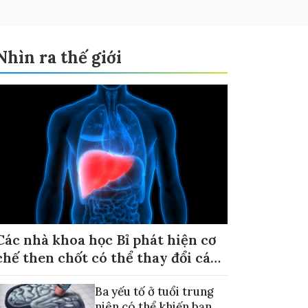
Nhìn ra thế giới
Các nhà khoa học Bỉ phát hiện cơ
chế then chốt có thể thay đổi cách
điều trị ung thư di căn gan
Ba yếu tố ở tuổi trung
niên có thể khiến bạn