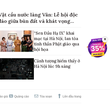
Vật cầu nước làng Vân: Lễ hội độc
đáo giữa bùn đất và khát vọng
mùa màng no đủ
“Sen Đầu Hạ IX” khai
mạc tại Hà Nội, lan tỏa
✕
tinh thần Phật giáo qua
hội họa
Cảnh tượng hiếm thấy ở
Hà Nội lúc 9h sáng
áo giá
Quảng cáo
Tòa soạn
Lên đầu trang