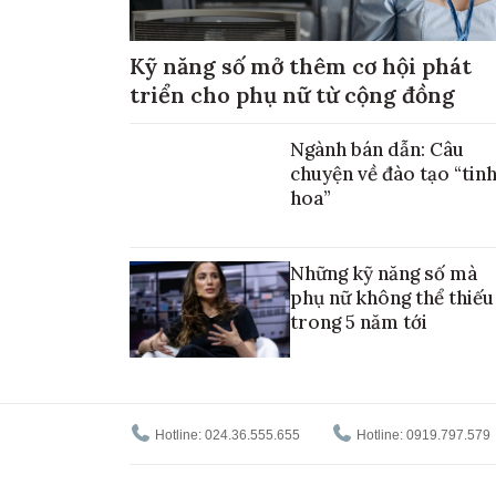
Kỹ năng số mở thêm cơ hội phát
triển cho phụ nữ từ cộng đồng
Ngành bán dẫn: Câu
chuyện về đào tạo “tin
hoa”
Những kỹ năng số mà
phụ nữ không thể thiếu
trong 5 năm tới
Hotline: 024.36.555.655
Hotline: 0919.797.579