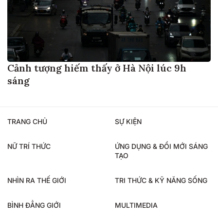
Cảnh tượng hiếm thấy ở Hà Nội lúc 9h
sáng
TRANG CHỦ
SỰ KIỆN
NỮ TRÍ THỨC
ỨNG DỤNG & ĐỔI MỚI SÁNG
TẠO
NHÌN RA THẾ GIỚI
TRI THỨC & KỸ NĂNG SỐNG
BÌNH ĐẲNG GIỚI
MULTIMEDIA