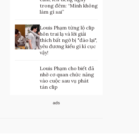
trong đêm: “Mình không
làm gì sai”
Louis Phạm từng lộ clip
hôn trai lạ và lời giải
thích bất ngờ bị "đào lại",
yêu đương kiểu gì kì cục
vậy!
Louis Phạm cho biết đã
nhờ cơ quan chức năng
vào cuộc sau vụ phát
tán clip
ads