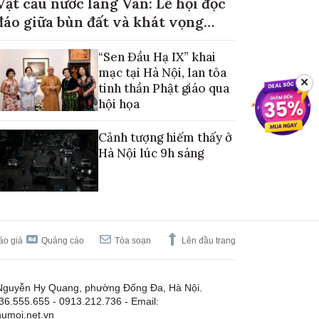
Vật cầu nước làng Vân: Lễ hội độc
đáo giữa bùn đất và khát vọng
mùa màng no đủ
“Sen Đầu Hạ IX” khai
mạc tại Hà Nội, lan tỏa
✕
tinh thần Phật giáo qua
hội họa
Cảnh tượng hiếm thấy ở
Hà Nội lúc 9h sáng
áo giá
Quảng cáo
Tòa soạn
Lên đầu trang
Nguyễn Hy Quang, phường Đống Đa, Hà Nội.
.36.555.655 - 0913.212.736 - Email:
umoi.net.vn