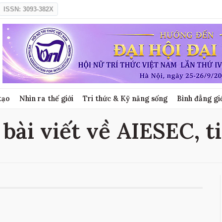
ISSN: 3093-382X
tạo
Nhìn ra thế giới
Tri thức & Kỹ năng sống
Bình đẳng gi
 bài viết về AIESEC, t