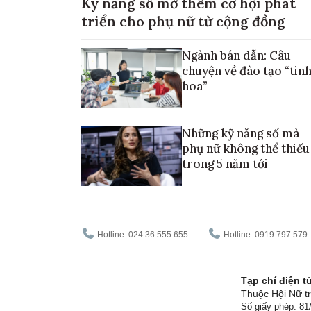
Kỹ năng số mở thêm cơ hội phát
triển cho phụ nữ từ cộng đồng
Ngành bán dẫn: Câu
chuyện về đào tạo “tin
hoa”
Những kỹ năng số mà
phụ nữ không thể thiếu
trong 5 năm tới
Hotline: 024.36.555.655
Hotline: 0919.797.579
Tạp chí điện 
Thuộc Hội Nữ tr
Số giấy phép: 8