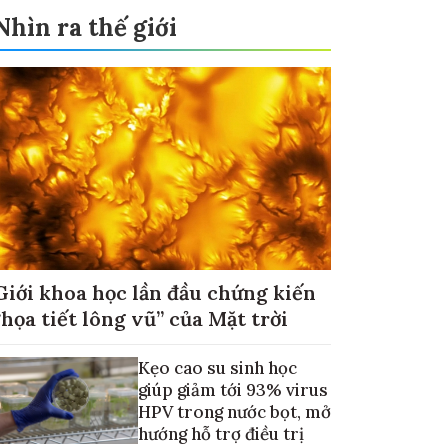
Nhìn ra thế giới
Giới khoa học lần đầu chứng kiến
“họa tiết lông vũ” của Mặt trời
Kẹo cao su sinh học
giúp giảm tới 93% virus
HPV trong nước bọt, mở
hướng hỗ trợ điều trị