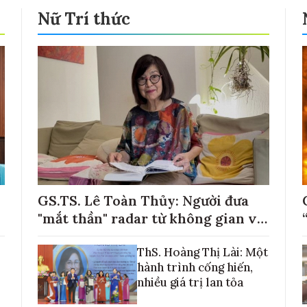
Nữ Trí thức
GS.TS. Lê Toàn Thủy: Người đưa
"mắt thần" radar từ không gian về
với những cánh đồng lúa Việt Nam
ThS. Hoàng Thị Lài: Một
hành trình cống hiến,
nhiều giá trị lan tỏa