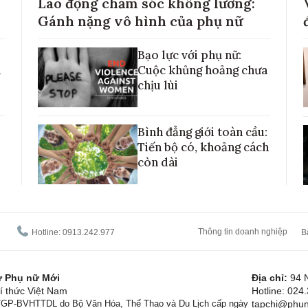
Lao động chăm sóc không lương:
Gánh nặng vô hình của phụ nữ
Bạo lực với phụ nữ:
h
Cuộc khủng hoảng chưa
chịu lùi
Bình đẳng giới toàn cầu:
Tiến bộ có, khoảng cách
còn dài
Thông tin doanh nghiệp
Hotline: 0913.242.977
B
tử Phụ nữ Mới
Địa chỉ:
94 
í thức Việt Nam
Hotline: 024
1/GP-BVHTTDL do Bộ Văn Hóa, Thể Thao và Du Lịch cấp ngày
tapchi@phun