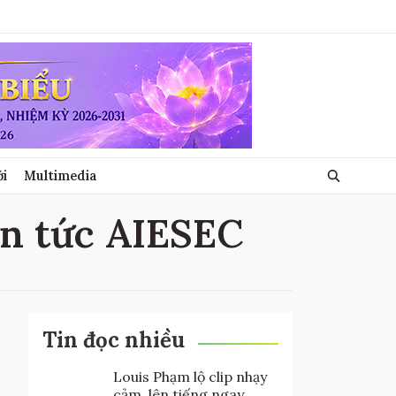
ới
Multimedia
in tức AIESEC
Tin đọc nhiều
Louis Phạm lộ clip nhạy
cảm, lên tiếng ngay