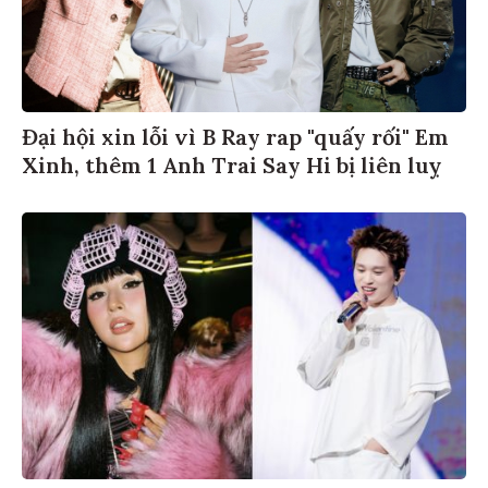
Đại hội xin lỗi vì B Ray rap "quấy rối" Em
Xinh, thêm 1 Anh Trai Say Hi bị liên luỵ