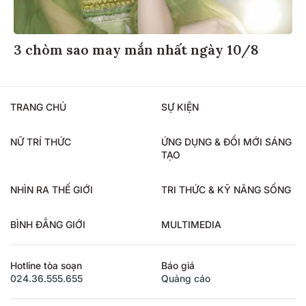
3 chòm sao may mắn nhất ngày 10/8
TRANG CHỦ
SỰ KIỆN
NỮ TRÍ THỨC
ỨNG DỤNG & ĐỔI MỚI SÁNG
TẠO
NHÌN RA THẾ GIỚI
TRI THỨC & KỸ NĂNG SỐNG
BÌNH ĐẲNG GIỚI
MULTIMEDIA
Hotline tòa soạn
Báo giá
024.36.555.655
Quảng cáo