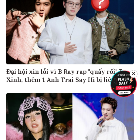
Đại hội xin lỗi vì B Ray rap "quấy rối" Em
✕
Xinh, thêm 1 Anh Trai Say Hi bị liên luỵ