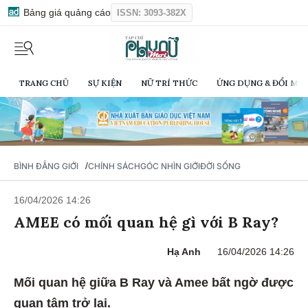
Bảng giá quảng cáo
ISSN: 3093-382X
TRANG CHỦ
SỰ KIỆN
NỮ TRÍ THỨC
ỨNG DỤNG & ĐỔI MỚI
/
BÌNH ĐẲNG GIỚI
CHÍNH SÁCH
GÓC NHÌN GIỚI
ĐỜI SỐNG
16/04/2026 14:26
AMEE có mối quan hệ gì với B Ray?
Hạ Anh
16/04/2026 14:26
Mối quan hệ giữa B Ray và Amee bất ngờ được
quan tâm trở lại.