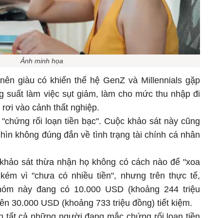
Ảnh minh họa
 nên giàu có khiến thế hệ GenZ và Millennials gặp
g suất làm việc sụt giảm, làm cho mức thu nhập đi
rơi vào cảnh thất nghiệp.
à "chứng rối loạn tiền bạc". Cuộc khảo sát này cũng
hìn không đúng đắn về tình trạng tài chính cá nhân
khảo sát thừa nhận họ không có cách nào để "xoa
 kém vì "chưa có nhiều tiền", nhưng trên thực tế,
nhóm này đang có 10.000 USD (khoảng 244 triệu
trên 30.000 USD (khoảng 733 triệu đồng) tiết kiệm.
nh tất cả những người đang mắc chứng rối loạn tiền