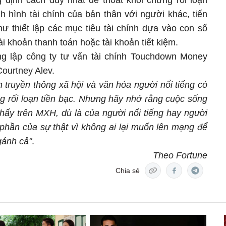
 định cách duy nhất để thoát khỏi chứng rối loạn
h hình tài chính của bản thân với người khác, tiến
hư thiết lập các mục tiêu tài chính dựa vào con số
ài khoản thanh toán hoặc tài khoản tiết kiệm.
ng lập công ty tư vấn tài chính Touchdown Money
ourtney Alev.
 truyền thông xã hội và văn hóa người nổi tiếng có
g rối loạn tiền bạc. Nhưng hãy nhớ rằng cuộc sống
hấy trên MXH, dù là của người nổi tiếng hay người
 phần của sự thật vì không ai lại muốn lên mạng để
gánh cả"
.
Theo Fortune
Chia sẻ