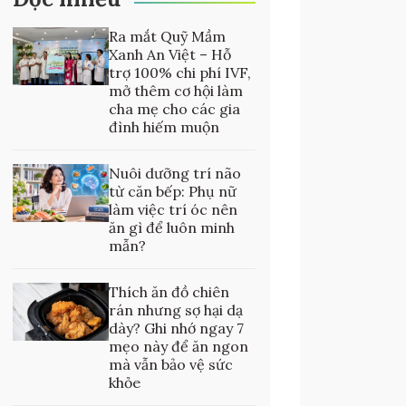
Ra mắt Quỹ Mầm
Xanh An Việt – Hỗ
trợ 100% chi phí IVF,
mở thêm cơ hội làm
cha mẹ cho các gia
đình hiếm muộn
Nuôi dưỡng trí não
từ căn bếp: Phụ nữ
làm việc trí óc nên
ăn gì để luôn minh
mẫn?
Thích ăn đồ chiên
rán nhưng sợ hại dạ
dày? Ghi nhớ ngay 7
mẹo này để ăn ngon
mà vẫn bảo vệ sức
khỏe