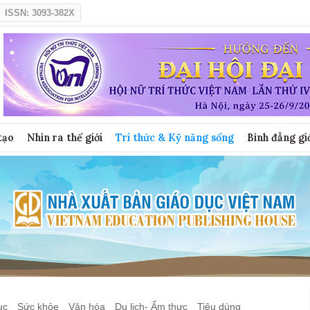
ISSN: 3093-382X
tạo
Nhìn ra thế giới
Tri thức & Kỹ năng sống
Bình đẳng gi
ục
Sức khỏe
Văn hóa
Du lịch- Ẩm thực
Tiêu dùng