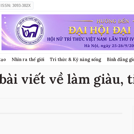
ISSN: 3093-382X
tạo
Nhìn ra thế giới
Tri thức & Kỹ năng sống
Bình đẳng gi
bài viết về làm giàu, 