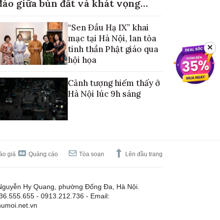
đáo giữa bùn đất và khát vọng
mùa màng no đủ
“Sen Đầu Hạ IX” khai
mạc tại Hà Nội, lan tỏa
✕
tinh thần Phật giáo qua
hội họa
Cảnh tượng hiếm thấy ở
Hà Nội lúc 9h sáng
áo giá
Quảng cáo
Tòa soạn
Lên đầu trang
Nguyễn Hy Quang, phường Đống Đa, Hà Nội.
.36.555.655 - 0913.212.736 - Email:
umoi.net.vn