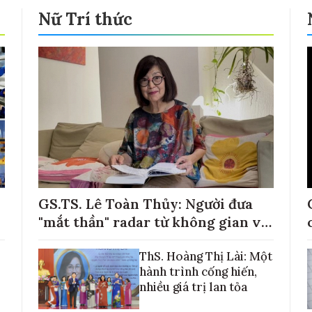
Nữ Trí thức
GS.TS. Lê Toàn Thủy: Người đưa
"mắt thần" radar từ không gian về
với những cánh đồng lúa Việt Nam
ThS. Hoàng Thị Lài: Một
hành trình cống hiến,
nhiều giá trị lan tỏa