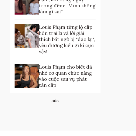
trong đêm: “Mình không
làm gì sai”
Louis Phạm từng lộ clip
hôn trai lạ và lời giải
thích bất ngờ bị "đào lại",
yêu đương kiểu gì kì cục
vậy!
Louis Phạm cho biết đã
nhờ cơ quan chức năng
vào cuộc sau vụ phát
tán clip
ads