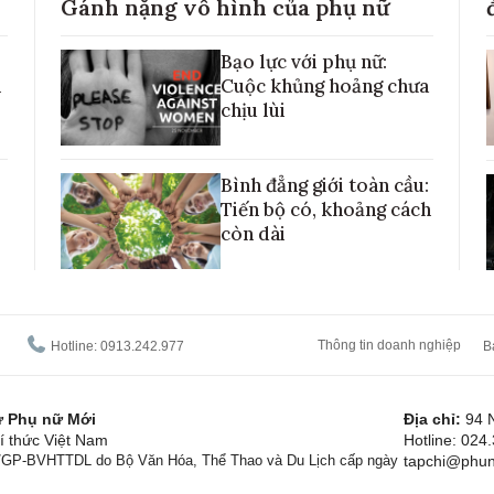
Gánh nặng vô hình của phụ nữ
Bạo lực với phụ nữ:
h
Cuộc khủng hoảng chưa
chịu lùi
Bình đẳng giới toàn cầu:
Tiến bộ có, khoảng cách
còn dài
Thông tin doanh nghiệp
Hotline: 0913.242.977
B
tử Phụ nữ Mới
Địa chỉ:
94 
í thức Việt Nam
Hotline: 024
1/GP-BVHTTDL do Bộ Văn Hóa, Thể Thao và Du Lịch cấp ngày
tapchi@phun