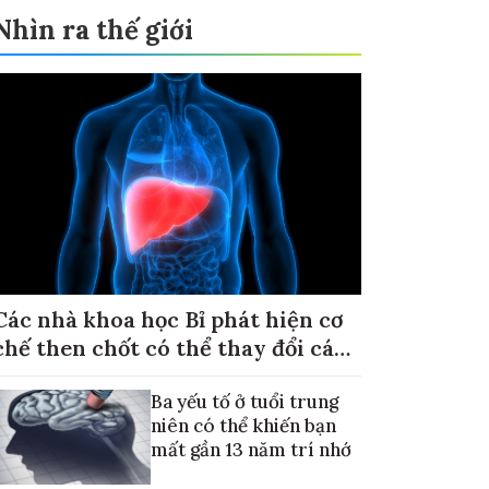
Nhìn ra thế giới
Các nhà khoa học Bỉ phát hiện cơ
chế then chốt có thể thay đổi cách
điều trị ung thư di căn gan
Ba yếu tố ở tuổi trung
niên có thể khiến bạn
mất gần 13 năm trí nhớ