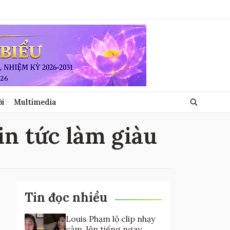
ới
Multimedia
tin tức làm giàu
Tin đọc nhiều
Louis Phạm lộ clip nhạy
cảm, lên tiếng ngay