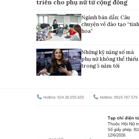
triển cho phụ nữ từ cộng đồng
Ngành bán dẫn: Câu
chuyện về đào tạo “tin
hoa”
Những kỹ năng số mà
phụ nữ không thể thiếu
trong 5 năm tới
Hotline: 024.36.555.655
Hotline: 0919.797.579
Tạp chí điện 
Thuộc Hội Nữ tr
Số giấy phép: 8
12/6/2026.