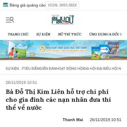
Bảng giá quảng cáo
ISSN: 3093-382X
TRANG CHỦ
SỰ KIỆN
NỮ TRÍ THỨC
ỨNG DỤNG & ĐỔI MỚI
/
SỰ KIỆN
TIÊU ĐIỂM
DIỄN ĐÀN
HOẠT ĐỘNG HỘI
ĐẠI HỘI ĐẠI BIỂU HỘI NỮ 
26/11/2019 10:51
Bà Đỗ Thị Kim Liên hỗ trợ chi phí
cho gia đình các nạn nhân đưa thi
thể về nước
Thanh Mai
26/11/2019 10:51