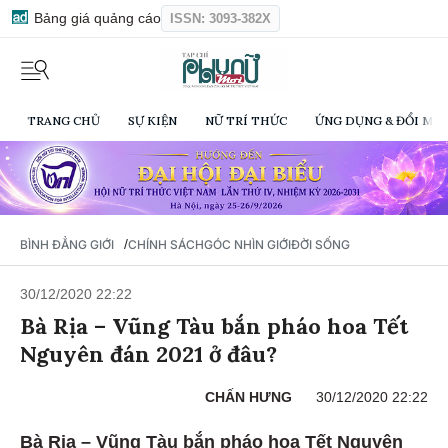
Bảng giá quảng cáo
ISSN: 3093-382X
TRANG CHỦ
SỰ KIỆN
NỮ TRÍ THỨC
ỨNG DỤNG & ĐỔI MỚI
/
BÌNH ĐẲNG GIỚI
CHÍNH SÁCH
GÓC NHÌN GIỚI
ĐỜI SỐNG
30/12/2020 22:22
Bà Rịa – Vũng Tàu bắn pháo hoa Tết
Nguyên đán 2021 ở đâu?
CHẤN HƯNG
30/12/2020 22:22
Bà Rịa – Vũng Tàu bắn pháo hoa Tết Nguyên