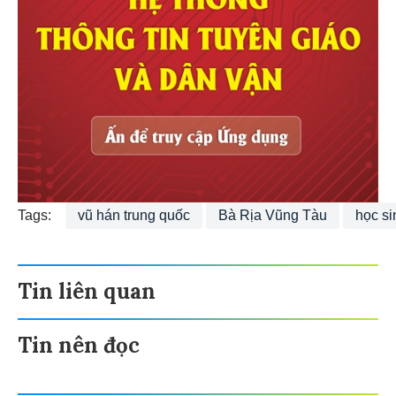
Tags:
vũ hán trung quốc
Bà Rịa Vũng Tàu
học si
Tin liên quan
Tin nên đọc