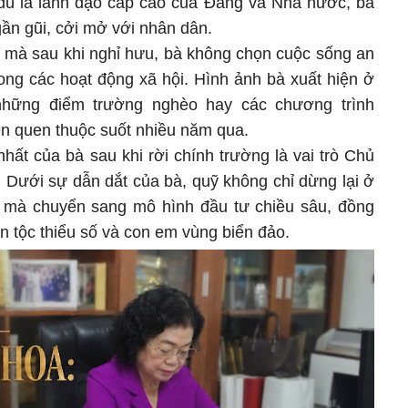
g dù là lãnh đạo cấp cao của Đảng và Nhà nước, bà
ần gũi, cởi mở với nhân dân.
y mà sau khi nghỉ hưu, bà không chọn cuộc sống an
rong các hoạt động xã hội. Hình ảnh bà xuất hiện ở
hững điểm trường nghèo hay các chương trình
n quen thuộc suốt nhiều năm qua.
hất của bà sau khi rời chính trường là vai trò Chủ
 Dưới sự dẫn dắt của bà, quỹ không chỉ dừng lại ở
n mà chuyển sang mô hình đầu tư chiều sâu, đồng
n tộc thiểu số và con em vùng biển đảo.