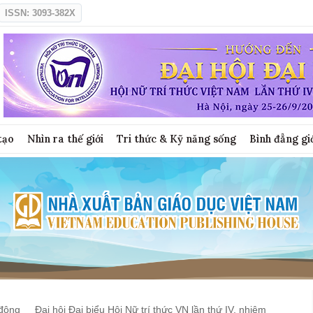
ISSN: 3093-382X
tạo
Nhìn ra thế giới
Tri thức & Kỹ năng sống
Bình đẳng gi
động
Đại hội Đại biểu Hội Nữ trí thức VN lần thứ IV, nhiệm