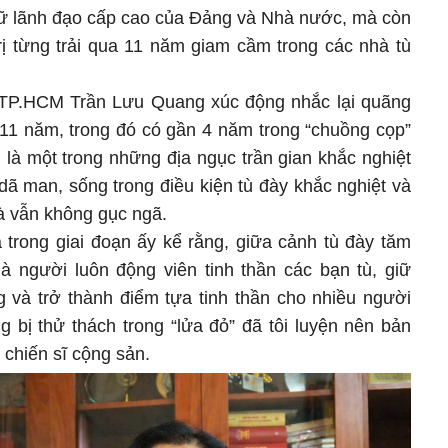
ữ lãnh đạo cấp cao của Đảng và Nhà nước, mà còn
rị từng trải qua 11 năm giam cầm trong các nhà tù
y TP.HCM Trần Lưu Quang xúc động nhắc lại quãng
t 11 năm, trong đó có gần 4 năm trong “chuồng cọp”
là một trong những địa ngục trần gian khắc nghiệt
n dã man, sống trong điều kiện tù đày khắc nghiệt và
bà vẫn không gục ngã.
 trong giai đoạn ấy kể rằng, giữa cảnh tù đày tăm
à người luôn động viên tinh thần các bạn tù, giữ
 và trở thành điểm tựa tinh thần cho nhiều người
 bị thử thách trong “lửa đỏ” đã tôi luyện nên bản
 chiến sĩ cộng sản.