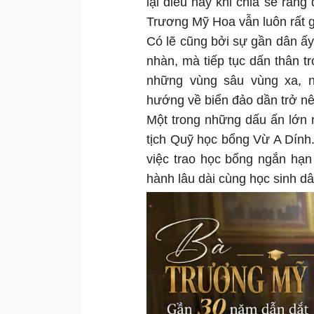
lại điều này khi chia sẻ rằn
Trương Mỹ Hoa vẫn luôn rất g
Có lẽ cũng bởi sự gần dân ấ
nhàn, mà tiếp tục dấn thân t
những vùng sâu vùng xa, n
hướng về biển đảo dần trở nê
Một trong những dấu ấn lớn n
tịch Quỹ học bổng Vừ A Dính.
việc trao học bổng ngắn hạ
hành lâu dài cùng học sinh dâ