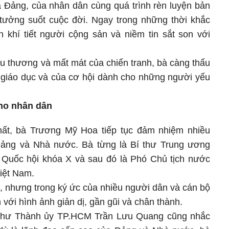
a Đảng, của nhân dân cùng quá trình rèn luyện bản
 tưởng suốt cuộc đời. Ngay trong những thời khắc
n khí tiết người cộng sản và niềm tin sắt son với
au thương và mất mát của chiến tranh, bà càng thấu
ủa giáo dục và của cơ hội dành cho những người yếu
cho nhân dân
ất, bà Trương Mỹ Hoa tiếp tục đảm nhiệm nhiều
 Đảng và Nhà nước. Bà từng là Bí thư Trung ương
 Quốc hội khóa X và sau đó là Phó Chủ tịch nước
iệt Nam.
ng, nhưng trong ký ức của nhiều người dân và cán bộ
n với hình ảnh giản dị, gần gũi và chân thành.
Bí thư Thành ủy TP.HCM Trần Lưu Quang cũng nhắc