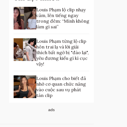
Louis Phạm lộ clip nhạy
cảm, lên tiếng ngay
trong đêm: “Mình không
làm gì sai”
Louis Phạm từng lộ clip
hôn trai lạ và lời giải
thích bất ngờ bị "đào lại",
yêu đương kiểu gì kì cục
vậy!
Louis Phạm cho biết đã
nhờ cơ quan chức năng
vào cuộc sau vụ phát
tán clip
ads