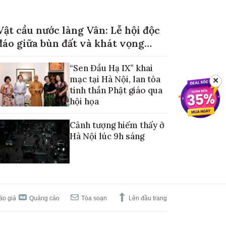
Vật cầu nước làng Vân: Lễ hội độc
đáo giữa bùn đất và khát vọng
mùa màng no đủ
“Sen Đầu Hạ IX” khai
mạc tại Hà Nội, lan tỏa
✕
tinh thần Phật giáo qua
hội họa
Cảnh tượng hiếm thấy ở
Hà Nội lúc 9h sáng
áo giá
Quảng cáo
Tòa soạn
Lên đầu trang