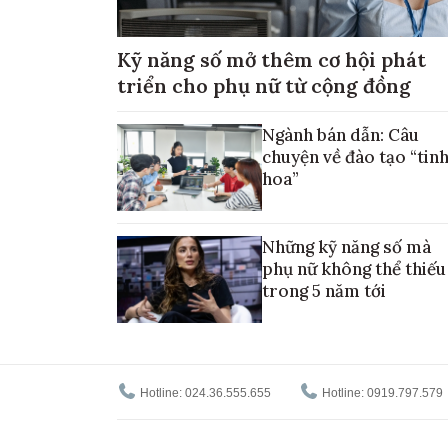
Kỹ năng số mở thêm cơ hội phát
triển cho phụ nữ từ cộng đồng
Ngành bán dẫn: Câu
chuyện về đào tạo “tin
hoa”
Những kỹ năng số mà
phụ nữ không thể thiếu
trong 5 năm tới
Hotline: 024.36.555.655
Hotline: 0919.797.579