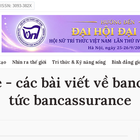
ISSN: 3093-382X
tạo
Nhìn ra thế giới
Tri thức & Kỹ năng sống
Bình đẳng gi
- các bài viết về ban
tức bancassurance