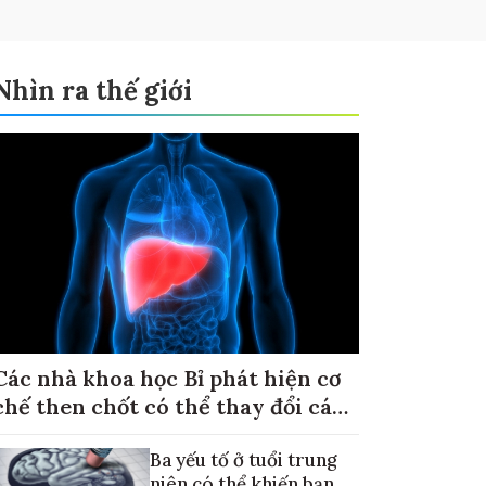
Nhìn ra thế giới
Các nhà khoa học Bỉ phát hiện cơ
chế then chốt có thể thay đổi cách
điều trị ung thư di căn gan
Ba yếu tố ở tuổi trung
niên có thể khiến bạn