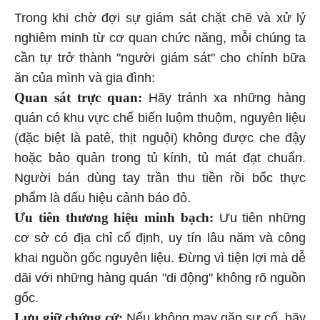
Trong khi chờ đợi sự giám sát chặt chẽ và xử lý
nghiêm minh từ cơ quan chức năng, mỗi chúng ta
cần tự trở thành "người giám sát" cho chính bữa
ăn của mình và gia đình:
Quan sát trực quan:
Hãy tránh xa những hàng
quán có khu vực chế biến luộm thuộm, nguyên liệu
(đặc biệt là patê, thịt nguội) không được che đậy
hoặc bảo quản trong tủ kính, tủ mát đạt chuẩn.
Người bán dùng tay trần thu tiền rồi bốc thực
phẩm là dấu hiệu cảnh báo đỏ.
Ưu tiên thương hiệu minh bạch:
Ưu tiên những
cơ sở có địa chỉ cố định, uy tín lâu năm và công
khai nguồn gốc nguyên liệu. Đừng vì tiện lợi mà dễ
dãi với những hàng quán "di động" không rõ nguồn
gốc.
Lưu giữ chứng cứ:
Nếu không may gặp sự cố, hãy