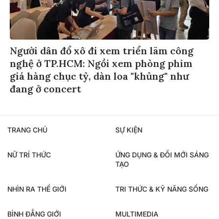
Người dân đổ xô đi xem triển lãm công
nghệ ở TP.HCM: Ngồi xem phòng phim
giá hàng chục tỷ, dàn loa "khủng" như
đang ở concert
TRANG CHỦ
SỰ KIỆN
NỮ TRÍ THỨC
ỨNG DỤNG & ĐỔI MỚI SÁNG
TẠO
NHÌN RA THẾ GIỚI
TRI THỨC & KỸ NĂNG SỐNG
BÌNH ĐẲNG GIỚI
MULTIMEDIA