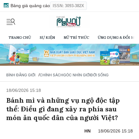
Bảng giá quảng cáo
ISSN: 3093-382X
TRANG CHỦ
SỰ KIỆN
NỮ TRÍ THỨC
ỨNG DỤNG & ĐỔI MỚI
/
BÌNH ĐẲNG GIỚI
CHÍNH SÁCH
GÓC NHÌN GIỚI
ĐỜI SỐNG
18/06/2026 15:18
Bánh mì và những vụ ngộ độc tập
thể: Điều gì đang xảy ra phía sau
món ăn quốc dân của người Việt?
HN
18/06/2026 15:18