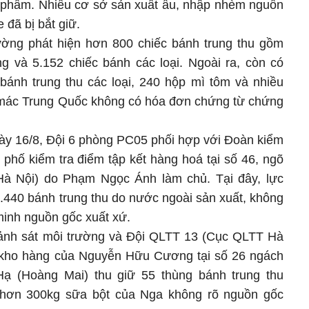
 phẩm. Nhiều cơ sở sản xuất ẩu, nhập nhèm nguồn
đã bị bắt giữ.
rường phát hiện hơn 800 chiếc bánh trung thu gồm
 và 5.152 chiếc bánh các loại. Ngoài ra, còn có
bánh trung thu các loại, 240 hộp mì tôm và nhiều
mác Trung Quốc không có hóa đơn chứng từ chứng
gày 16/8, Đội 6 phòng PC05 phối hợp với Đoàn kiểm
 phố kiểm tra điểm tập kết hàng hoá tại số 46, ngõ
à Nội) do Phạm Ngọc Ánh làm chủ. Tại đây, lực
.440 bánh trung thu do nước ngoài sản xuất, không
inh nguồn gốc xuất xứ.
Cảnh sát môi trường và Đội QLTT 13 (Cục QLTT Hà
a kho hàng của Nguyễn Hữu Cương tại số 26 ngách
ạ (Hoàng Mai) thu giữ 55 thùng bánh trung thu
 hơn 300kg sữa bột của Nga không rõ nguồn gốc