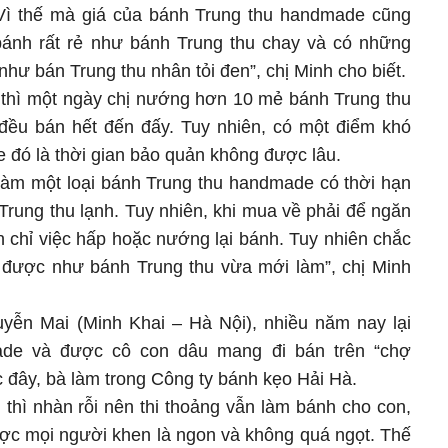
 Vì thế mà giá của bánh Trung thu handmade cũng
bánh rất rẻ như bánh Trung thu chay và có những
như bán Trung thu nhân tỏi đen”, chị Minh cho biết.
m thì một ngày chị nướng hơn 10 mẻ bánh Trung thu
ều bán hết đến đấy. Tuy nhiên, có một điểm khó
 đó là thời gian bảo quản không được lâu.
 làm một loại bánh Trung thu handmade có thời hạn
Trung thu lạnh. Tuy nhiên, khi mua về phải để ngăn
n chỉ việc hấp hoặc nướng lại bánh. Tuy nhiên chắc
 được như bánh Trung thu vừa mới làm”, chị Minh
uyễn Mai (Minh Khai – Hà Nội), nhiều năm nay lại
de và được cô con dâu mang đi bán trên “chợ
ớc đây, bà làm trong Công ty bánh kẹo Hải Hà.
 thì nhàn rỗi nên thi thoảng vẫn làm bánh cho con,
ợc mọi người khen là ngon và không quá ngọt. Thế