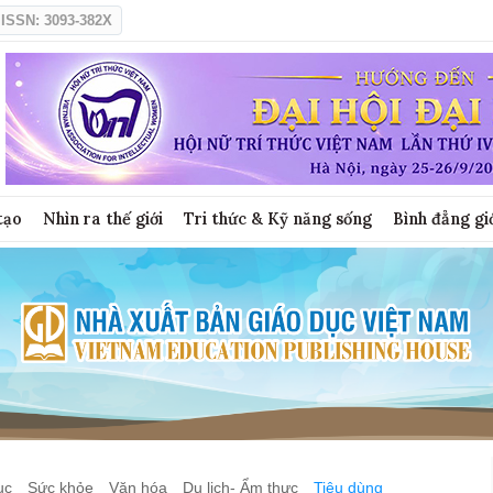
ISSN: 3093-382X
tạo
Nhìn ra thế giới
Tri thức & Kỹ năng sống
Bình đẳng gi
ục
Sức khỏe
Văn hóa
Du lịch- Ẩm thực
Tiêu dùng