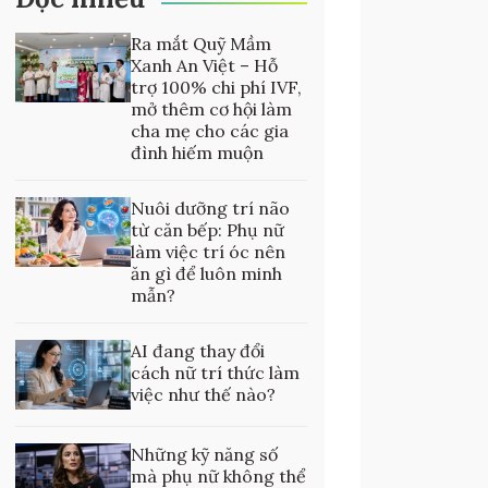
Ra mắt Quỹ Mầm
Xanh An Việt – Hỗ
trợ 100% chi phí IVF,
mở thêm cơ hội làm
cha mẹ cho các gia
đình hiếm muộn
Nuôi dưỡng trí não
từ căn bếp: Phụ nữ
làm việc trí óc nên
ăn gì để luôn minh
mẫn?
AI đang thay đổi
cách nữ trí thức làm
việc như thế nào?
Những kỹ năng số
mà phụ nữ không thể