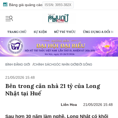
Bảng giá quảng cáo
ISSN: 3093-382X
TRANG CHỦ
SỰ KIỆN
NỮ TRÍ THỨC
ỨNG DỤNG & ĐỔI MỚI
/
BÌNH ĐẲNG GIỚI
CHÍNH SÁCH
GÓC NHÌN GIỚI
ĐỜI SỐNG
21/05/2026 15:48
Bên trong căn nhà 21 tỷ của Long
Nhật tại Huế
Liên Hoa
21/05/2026 15:48
Sau hơn 30 năm làm nghề, Long Nhật có khối