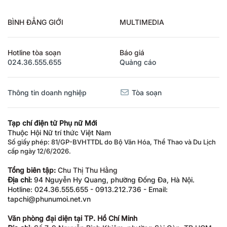
BÌNH ĐẲNG GIỚI
MULTIMEDIA
Hotline tòa soạn
Báo giá
024.36.555.655
Quảng cáo
Thông tin doanh nghiệp
Tòa soạn
Tạp chí điện tử Phụ nữ Mới
Thuộc Hội Nữ trí thức Việt Nam
Số giấy phép: 81/GP-BVHTTDL do Bộ Văn Hóa, Thể Thao và Du Lịch
cấp ngày 12/6/2026.
Tổng biên tập:
Chu Thị Thu Hằng
Địa chỉ:
94 Nguyễn Hy Quang, phường Đống Đa, Hà Nội.
Hotline: 024.36.555.655 - 0913.212.736 - Email:
tapchi@phunumoi.net.vn
Văn phòng đại diện tại TP. Hồ Chí Minh
Địa chỉ:
Số 7-9 Nguyễn Bỉnh Khiêm, phường Sài Gòn, TP.HCM