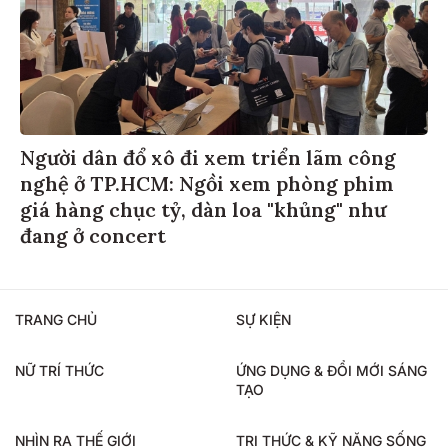
Người dân đổ xô đi xem triển lãm công
nghệ ở TP.HCM: Ngồi xem phòng phim
giá hàng chục tỷ, dàn loa "khủng" như
đang ở concert
TRANG CHỦ
SỰ KIỆN
NỮ TRÍ THỨC
ỨNG DỤNG & ĐỔI MỚI SÁNG
TẠO
NHÌN RA THẾ GIỚI
TRI THỨC & KỸ NĂNG SỐNG