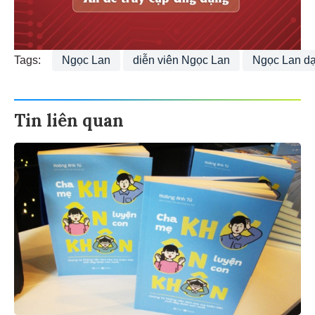
Tags:
Ngọc Lan
diễn viên Ngọc Lan
Ngọc Lan dạ
Tin liên quan