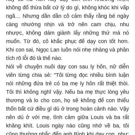
không đổ thừa bất cứ lý do gì, không khóc khi vấp
ngã… Nhưng dần dần cô cảm thấy rằng bé ngày
càng nhường nhịn và trở nên cam chịu, nhu
nhược, không dám giành lấy những thứ mà nó
muốn. Từ đó, cô khắc phục để dạy con tốt hơn.
Khi con sai, Ngọc Lan luôn nói nhẹ nhàng và phân
tích rõ lỗi đó là thế nào.
Nói về chuyện nuôi dạy con sau ly hôn, nữ diễn
viên từng chia sẻ: "Tôi từng đọc nhiều bình luận
nói những đứa trẻ có ba mẹ ly hôn rất thiệt thòi.
Tôi thì không nghĩ vậy. Nếu ba mẹ thực lòng yêu
thương và lo cho con, họ sẽ không để con thiếu
thốn bất cứ điều gì dù ở trong hoàn cảnh nào. Vậy
nên dù ở với mẹ, tình cảm giữa Louis và ba rất
khăng khít. Louis ngày nào cũng nhớ về ba, tôi
cũng thường nhắc đến anh Bình khi dạy con, như: