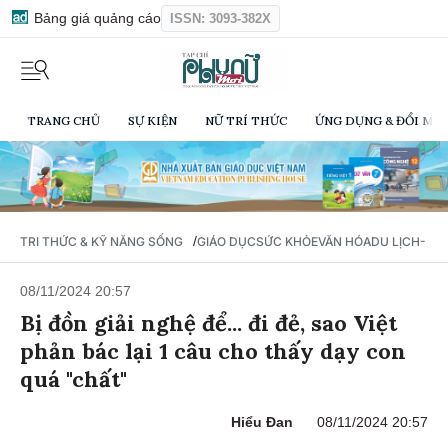
Bảng giá quảng cáo
ISSN: 3093-382X
TRANG CHỦ
SỰ KIỆN
NỮ TRÍ THỨC
ỨNG DỤNG & ĐỔI MỚI
/
TRI THỨC & KỸ NĂNG SỐNG
GIÁO DỤC
SỨC KHỎE
VĂN HÓA
DU LỊCH- Ẩ
08/11/2024 20:57
Bị đồn giải nghệ để... đi đẻ, sao Việt
phản bác lại 1 câu cho thấy dạy con
quá "chất"
Hiểu Đan
08/11/2024 20:57