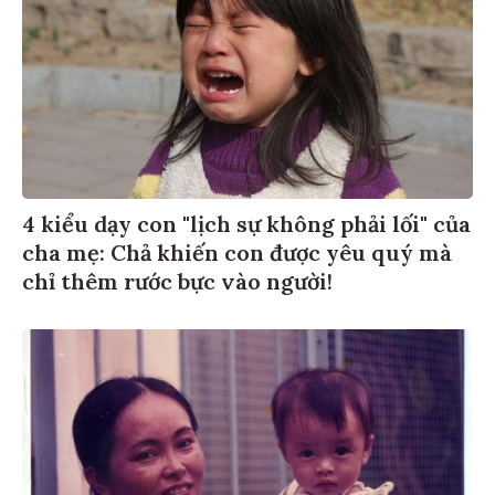
4 kiểu dạy con "lịch sự không phải lối" của
cha mẹ: Chả khiến con được yêu quý mà
chỉ thêm rước bực vào người!