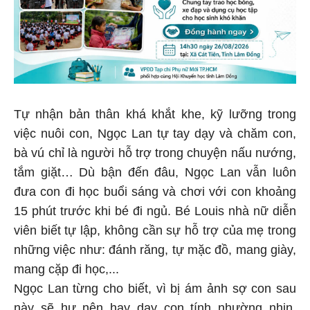
Tự nhận bản thân khá khắt khe, kỹ lưỡng trong
việc nuôi con, Ngọc Lan tự tay dạy và chăm con,
bà vú chỉ là người hỗ trợ trong chuyện nấu nướng,
tắm giặt… Dù bận đến đâu, Ngọc Lan vẫn luôn
đưa con đi học buổi sáng và chơi với con khoảng
15 phút trước khi bé đi ngủ. Bé Louis nhà nữ diễn
viên biết tự lập, không cần sự hỗ trợ của mẹ trong
những việc như: đánh răng, tự mặc đồ, mang giày,
mang cặp đi học,...
Ngọc Lan từng cho biết, vì bị ám ảnh sợ con sau
này sẽ hư nên hay dạy con tính nhường nhịn,