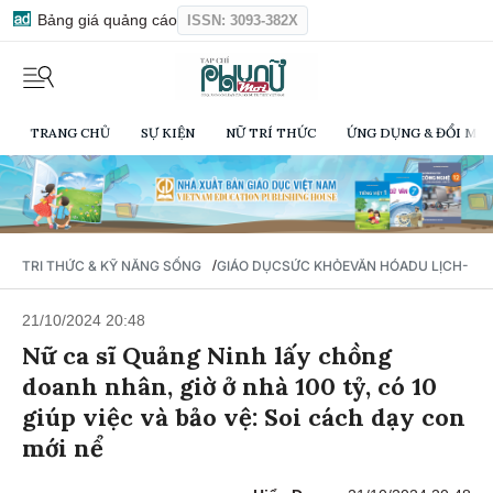
Bảng giá quảng cáo
ISSN: 3093-382X
TRANG CHỦ
SỰ KIỆN
NỮ TRÍ THỨC
ỨNG DỤNG & ĐỔI MỚI
/
TRI THỨC & KỸ NĂNG SỐNG
GIÁO DỤC
SỨC KHỎE
VĂN HÓA
DU LỊCH- Ẩ
21/10/2024 20:48
Nữ ca sĩ Quảng Ninh lấy chồng
doanh nhân, giờ ở nhà 100 tỷ, có 10
giúp việc và bảo vệ: Soi cách dạy con
mới nể