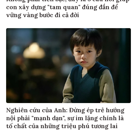
Không phải tiền bạc, đây là 5 câu nói giúp
con xây dựng "tam quan" đúng đắn để
vững vàng bước đi cả đời
Nghiên cứu của Anh: Đừng ép trẻ hướng
nội phải "mạnh dạn", sự im lặng chính là
tố chất của những triệu phú tương lai