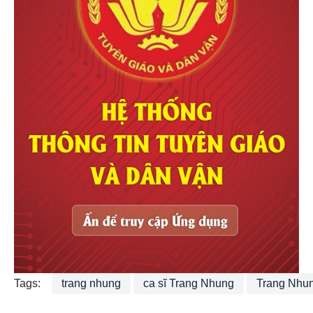
Tags:
trang nhung
ca sĩ Trang Nhung
Trang Nhun