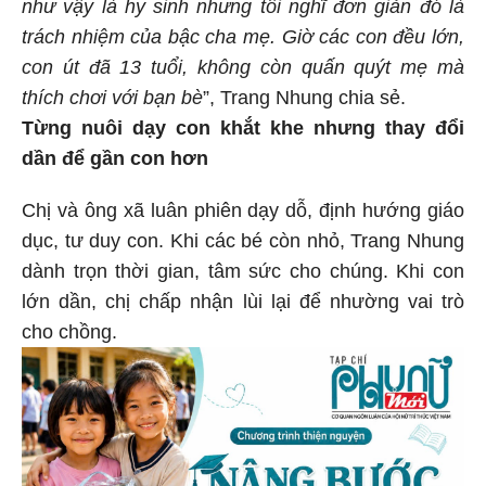
như vậy là hy sinh nhưng tôi nghĩ đơn giản đó là
trách nhiệm của bậc cha mẹ. Giờ các con đều lớn,
con út đã 13 tuổi, không còn quấn quýt mẹ mà
thích chơi với bạn bè
”, Trang Nhung chia sẻ.
Từng nuôi dạy con khắt khe nhưng thay đổi
dần để gần con hơn
Chị và ông xã luân phiên dạy dỗ, định hướng giáo
dục, tư duy con. Khi các bé còn nhỏ, Trang Nhung
dành trọn thời gian, tâm sức cho chúng. Khi con
lớn dần, chị chấp nhận lùi lại để nhường vai trò
cho chồng.