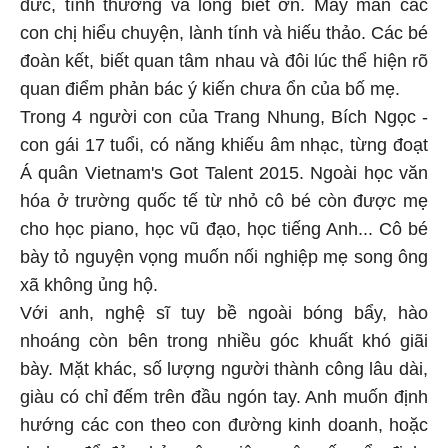
đức, tình thương và lòng biết ơn. May mắn các
con chị hiểu chuyện, lành tính và hiếu thảo. Các bé
đoàn kết, biết quan tâm nhau và đôi lúc thể hiện rõ
quan điểm phản bác ý kiến chưa ổn của bố mẹ.
Trong 4 người con của Trang Nhung, Bích Ngọc -
con gái 17 tuổi, có năng khiếu âm nhạc, từng đoạt
Á quân Vietnam's Got Talent 2015. Ngoài học văn
hóa ở trường quốc tế từ nhỏ cô bé còn được mẹ
cho học piano, học vũ đạo, học tiếng Anh... Cô bé
bày tỏ nguyện vọng muốn nối nghiệp mẹ song ông
xã không ủng hộ.
Với anh, nghệ sĩ tuy bề ngoài bóng bẩy, hào
nhoáng còn bên trong nhiều góc khuất khó giãi
bày. Mặt khác, số lượng người thành công lâu dài,
giàu có chỉ đếm trên đầu ngón tay. Anh muốn định
hướng các con theo con đường kinh doanh, hoặc