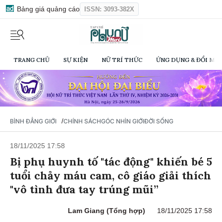
Bảng giá quảng cáo
ISSN: 3093-382X
TRANG CHỦ
SỰ KIỆN
NỮ TRÍ THỨC
ỨNG DỤNG & ĐỔI MỚI
/
BÌNH ĐẲNG GIỚI
CHÍNH SÁCH
GÓC NHÌN GIỚI
ĐỜI SỐNG
18/11/2025 17:58
Bị phụ huynh tố "tác động" khiến bé 5
tuổi chảy máu cam, cô giáo giải thích
"vô tình đưa tay trúng mũi”
Lam Giang (Tổng hợp)
18/11/2025 17:58