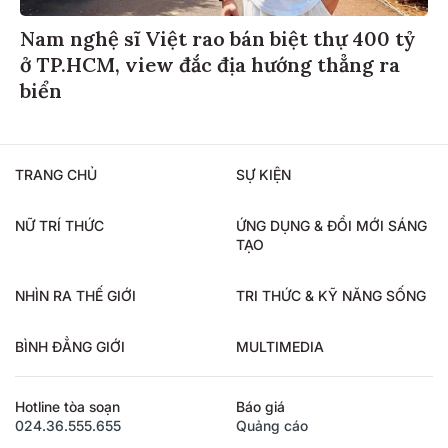
Nam nghệ sĩ Việt rao bán biệt thự 400 tỷ
ở TP.HCM, view đắc địa hướng thẳng ra
biển
TRANG CHỦ
SỰ KIỆN
NỮ TRÍ THỨC
ỨNG DỤNG & ĐỔI MỚI SÁNG
TẠO
NHÌN RA THẾ GIỚI
TRI THỨC & KỸ NĂNG SỐNG
BÌNH ĐẲNG GIỚI
MULTIMEDIA
Hotline tòa soạn
Báo giá
024.36.555.655
Quảng cáo