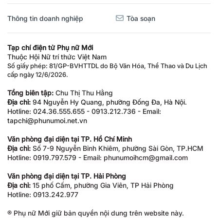
Thông tin doanh nghiệp
Tòa soạn
Tạp chí điện tử Phụ nữ Mới
Thuộc Hội Nữ trí thức Việt Nam
Số giấy phép: 81/GP-BVHTTDL do Bộ Văn Hóa, Thể Thao và Du Lịch
cấp ngày 12/6/2026.
Tổng biên tập:
Chu Thị Thu Hằng
Địa chỉ:
94 Nguyễn Hy Quang, phường Đống Đa, Hà Nội.
Hotline: 024.36.555.655 - 0913.212.736 - Email:
tapchi@phunumoi.net.vn
Văn phòng đại diện tại TP. Hồ Chí Minh
Địa chỉ:
Số 7-9 Nguyễn Bỉnh Khiêm, phường Sài Gòn, TP.HCM
Hotline: 0919.797.579 - Email: phunumoihcm@gmail.com
Văn phòng đại diện tại TP. Hải Phòng
Địa chỉ:
15 phố Cấm, phường Gia Viên, TP Hải Phòng
Hotline: 0913.242.977
® Phụ nữ Mới giữ bản quyền nội dung trên website này.