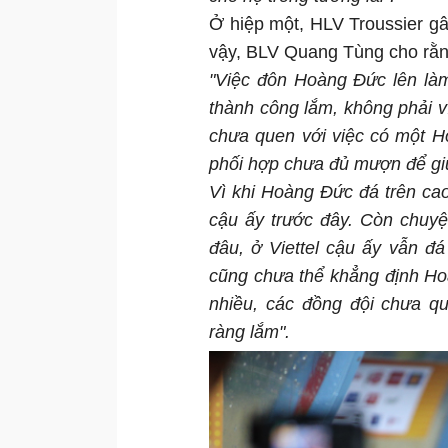
Ở hiệp một, HLV Troussier g
vậy, BLV Quang Tùng cho rằn
"Việc đôn Hoàng Đức lên làm
thành công lắm, không phải 
chưa quen với việc có một Ho
phối hợp chưa đủ mượn để giú
Vì khi Hoàng Đức đá trên cao
cậu ấy trước đây. Còn chuy
đâu, ở Viettel cậu ấy vẫn đ
cũng chưa thể khẳng định Hoà
nhiều, các đồng đội chưa q
ràng lắm".