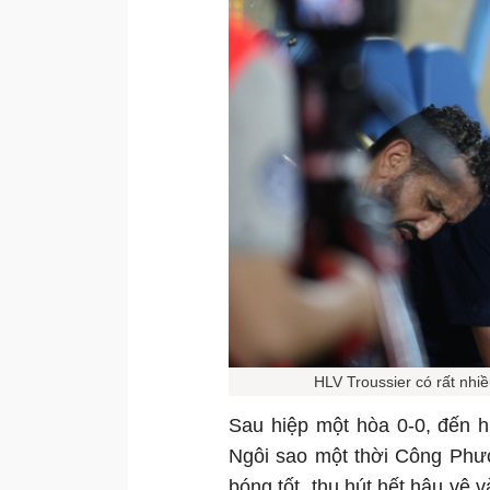
HLV Troussier có rất nhi
Sau hiệp một hòa 0-0, đến h
Ngôi sao một thời Công Phư
bóng tốt, thu hút hết hậu vệ 