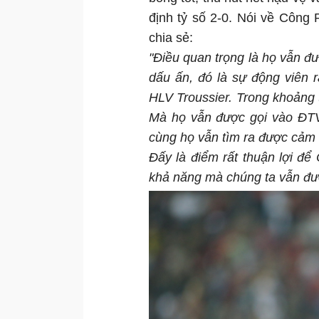
định tỷ số 2-0. Nói về Côn
chia sẻ:
"Điều quan trọng là họ vẫn đư
dấu ấn, đó là sự động viên 
HLV Troussier. Trong khoảng t
Mà họ vẫn được gọi vào ĐTVN
cùng họ vẫn tìm ra được cảm g
Đấy là điểm rất thuận lợi để
khả năng mà chúng ta vẫn đượ