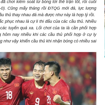
ã chơi kiểm soát từ bóng tới thế trận tốt, rồi cuối
2-0). Cũng mấy tháng rồi ĐTQG mới đá, lực lượng
cầu thủ thay nhau đá mà được như này là hợp lý rồi.
 phục nhau là cự li thi đấu của các cầu thủ. Nhiều
các tuyến quá xa. Lối chơi của ta là cần phối hợp
 hôm nay nhiều khi các cầu thủ phối hợp ở cự ly
g như vậy khiến cầu thủ khi nhận bóng có nhiều sai