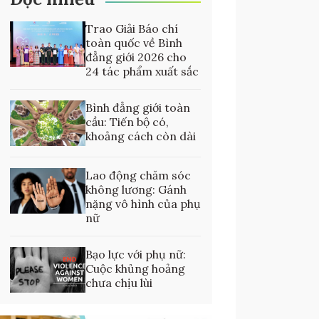
Trao Giải Báo chí
toàn quốc về Bình
đẳng giới 2026 cho
24 tác phẩm xuất sắc
Bình đẳng giới toàn
cầu: Tiến bộ có,
khoảng cách còn dài
Lao động chăm sóc
không lương: Gánh
nặng vô hình của phụ
nữ
Bạo lực với phụ nữ:
Cuộc khủng hoảng
chưa chịu lùi