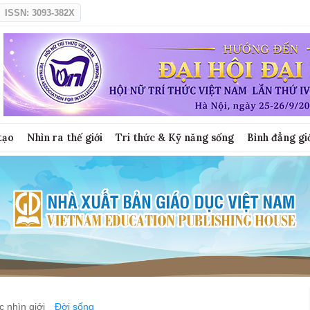
ISSN: 3093-382X
tạo
Nhìn ra thế giới
Tri thức & Kỹ năng sống
Bình đẳng gi
 nhìn giới
Đời sống