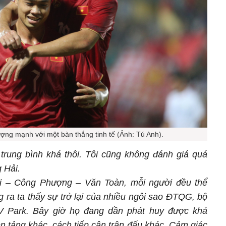
ng mạnh với một bàn thắng tinh tế (Ảnh: Tú Anh).
trung bình khá thôi. Tôi cũng không đánh giá quá
 Hải.
i – Công Phượng – Văn Toàn, mỗi người đều thể
g ra ta thấy sự trở lại của nhiều ngôi sao ĐTQG, bộ
LV Park. Bây giờ họ đang dần phát huy được khả
n tảng khác, cách tiếp cận trận đấu khác. Cảm giác