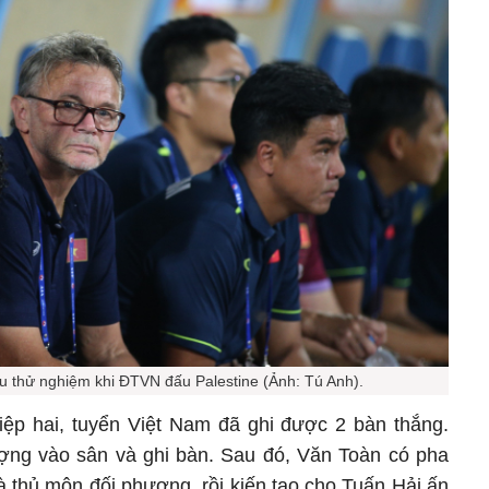
ều thử nghiệm khi ĐTVN đấu Palestine (Ảnh: Tú Anh).
iệp hai, tuyển Việt Nam đã ghi được 2 bàn thắng.
ợng vào sân và ghi bàn. Sau đó, Văn Toàn có pha
và thủ môn đối phương, rồi kiến tạo cho Tuấn Hải ấn