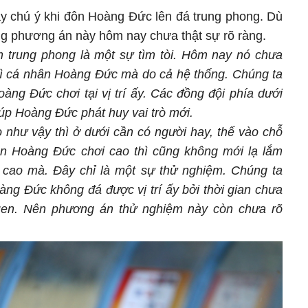
ây chú ý khi đôn Hoàng Đức lên đá trung phong. Dù
g phương án này hôm nay chưa thật sự rõ ràng.
 trung phong là một sự tìm tòi. Hôm nay nó chưa
vì cá nhân Hoàng Đức mà do cả hệ thống. Chúng ta
àng Đức chơi tại vị trí ấy. Các đồng đội phía dưới
p Hoàng Đức phát huy vai trò mới.
 như vậy thì ở dưới cần có người hay, thế vào chỗ
ện Hoàng Đức chơi cao thì cũng không mới lạ lắm
á cao mà. Đây chỉ là một sự thử nghiệm. Chúng ta
ng Đức không đá được vị trí ấy bởi thời gian chưa
uen. Nên phương án thử nghiệm này còn chưa rõ