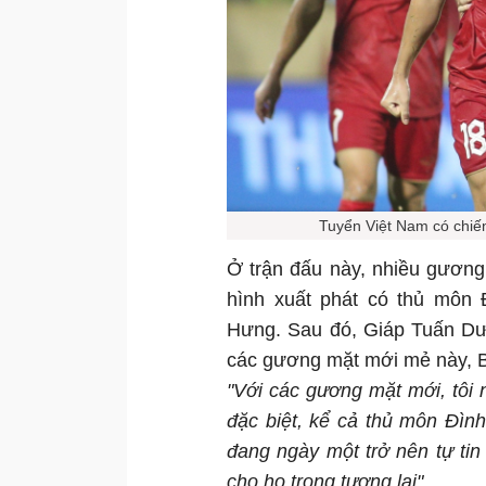
Tuyển Việt Nam có chiến
Ở trận đấu này, nhiều gươn
hình xuất phát có thủ môn Đ
Hưng. Sau đó, Giáp Tuấn Dư
các gương mặt mới mẻ này, 
"Với các gương mặt mới, tôi
đặc biệt, kể cả thủ môn Đìn
đang ngày một trở nên tự ti
cho họ trong tương lai".