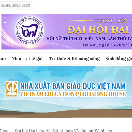
ISSN: 3093-382X
tạo
Nhìn ra thế giới
Tri thức & Kỹ năng sống
Bình đẳng gi
động
Đại hội Đại biểu Hội Nữ trí thức VN lần thứ IV, nhiệm