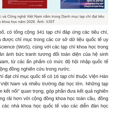
 và Công nghệ Việt Nam nằm trong Danh mục tạp chí đạt tiêu
 khoa học năm 2026. Ảnh: VJST
, có tổng cộng 341 tạp chí đáp ứng các tiêu chí,
 được chỉ mục trong các cơ sở dữ liệu quốc tế uy
ience (WoS), cùng với các tạp chí khoa học trong
ản ánh bức tranh tương đối toàn diện của hệ sinh
 Nam, từ các ấn phẩm có mức độ hội nhập quốc tế
cộng đồng nghiên cứu trong nước.
í đạt chỉ mục quốc tế có 16 tạp chí thuộc Viện Hàn
Việt Nam và nhiều trường đại học lớn. Những tạp
m kết nối” quan trọng, góp phần đưa kết quả nghiên
ộng rãi hơn với cộng đồng khoa học toàn cầu, đồng
a các nhà khoa học quốc tế vào các diễn đàn học