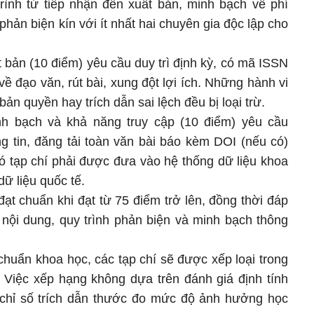
trình từ tiếp nhận đến xuất bản, minh bạch về phí
phản biện kín với ít nhất hai chuyên gia độc lập cho
bản (10 điểm) yêu cầu duy trì định kỳ, có mã ISSN
về đạo văn, rút bài, xung đột lợi ích. Những hành vi
bản quyền hay trích dẫn sai lệch đều bị loại trừ.
inh bạch và khả năng truy cập (10 điểm) yêu cầu
g tin, đăng tải toàn văn bài báo kèm DOI (nếu có)
đó tạp chí phải được đưa vào hệ thống dữ liệu khoa
ữ liệu quốc tế.
ạt chuẩn khi đạt từ 75 điểm trở lên, đồng thời đáp
 nội dung, quy trình phản biện và minh bạch thông
huẩn khoa học, các tạp chí sẽ được xếp loại trong
 Việc xếp hạng không dựa trên đánh giá định tính
chỉ số trích dẫn thước đo mức độ ảnh hưởng học