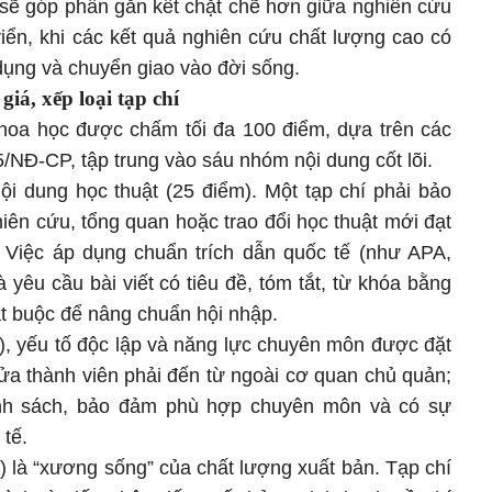
ẽ góp phần gắn kết chặt chẽ hơn giữa nghiên cứu
riển, khi các kết quả nghiên cứu chất lượng cao có
ụng và chuyển giao vào đời sống.
iá, xếp loại tạp chí
khoa học được chấm tối đa 100 điểm, dựa trên các
25/NĐ-CP, tập trung vào sáu nhóm nội dung cốt lõi.
ội dung học thuật (25 điểm). Một tạp chí phải bảo
iên cứu, tổng quan hoặc trao đổi học thuật mới đạt
y. Việc áp dụng chuẩn trích dẫn quốc tế (như APA,
yêu cầu bài viết có tiêu đề, tóm tắt, từ khóa bằng
ắt buộc để nâng chuẩn hội nhập.
), yếu tố độc lập và năng lực chuyên môn được đặt
nửa thành viên phải đến từ ngoài cơ quan chủ quản;
anh sách, bảo đảm phù hợp chuyên môn và có sự
 tế.
) là “xương sống” của chất lượng xuất bản. Tạp chí