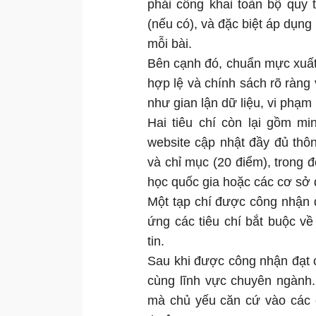
phải công khai toàn bộ quy 
(nếu có), và đặc biệt áp dụng 
mỗi bài.
Bên cạnh đó, chuẩn mực xuất 
hợp lệ và chính sách rõ ràng 
như gian lận dữ liệu, vi phạm 
Hai tiêu chí còn lại gồm m
website cập nhật đầy đủ thôn
và chỉ mục (20 điểm), trong 
học quốc gia hoặc các cơ sở d
Một tạp chí được công nhận đ
ứng các tiêu chí bắt buộc về
tin.
Sau khi được công nhận đạt c
cùng lĩnh vực chuyên ngành.
mà chủ yếu căn cứ vào các 