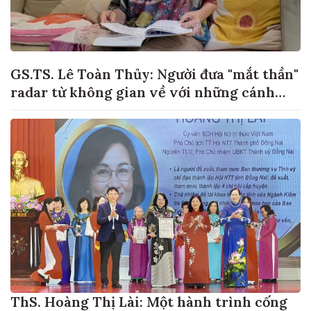
GS.TS. Lê Toàn Thủy: Người đưa "mắt thần"
radar từ không gian về với những cánh
đồng lúa Việt Nam
ThS. Hoàng Thị Lài: Một hành trình cống