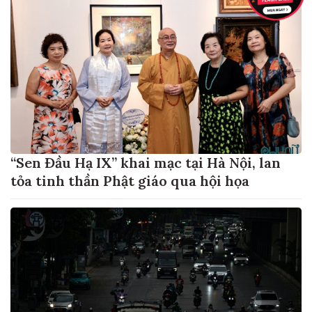
“Sen Đầu Hạ IX” khai mạc tại Hà Nội, lan
tỏa tinh thần Phật giáo qua hội họa