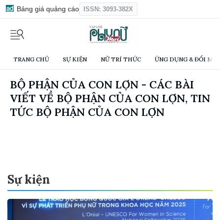
Bảng giá quảng cáo
ISSN: 3093-382X
TRANG CHỦ
SỰ KIỆN
NỮ TRÍ THỨC
ỨNG DỤNG & ĐỔI MỚI
BỘ PHẬN CỦA CON LỢN - CÁC BÀI
VIẾT VỀ BỘ PHẬN CỦA CON LỢN, TIN
TỨC BỘ PHẬN CỦA CON LỢN
Sự kiện