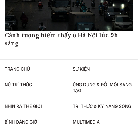
Cảnh tượng hiếm thấy ở Hà Nội lúc 9h
sáng
TRANG CHỦ
SỰ KIỆN
NỮ TRÍ THỨC
ỨNG DỤNG & ĐỔI MỚI SÁNG
TẠO
NHÌN RA THẾ GIỚI
TRI THỨC & KỸ NĂNG SỐNG
BÌNH ĐẲNG GIỚI
MULTIMEDIA