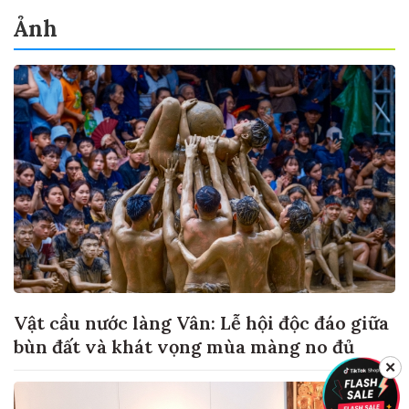
Ảnh
Vật cầu nước làng Vân: Lễ hội độc đáo giữa
bùn đất và khát vọng mùa màng no đủ
✕