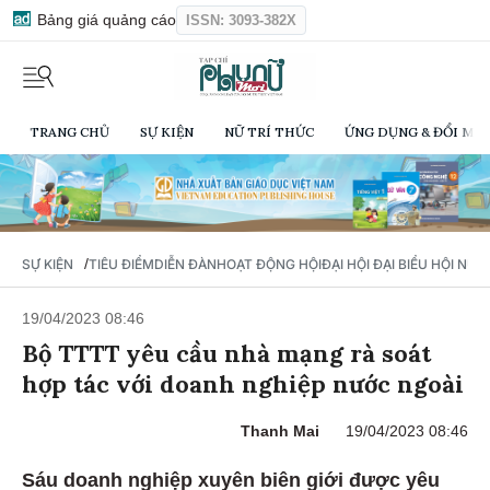
Bảng giá quảng cáo
ISSN: 3093-382X
TRANG CHỦ
SỰ KIỆN
NỮ TRÍ THỨC
ỨNG DỤNG & ĐỔI MỚI
/
SỰ KIỆN
TIÊU ĐIỂM
DIỄN ĐÀN
HOẠT ĐỘNG HỘI
ĐẠI HỘI ĐẠI BIỂU HỘI NỮ 
19/04/2023 08:46
Bộ TTTT yêu cầu nhà mạng rà soát
hợp tác với doanh nghiệp nước ngoài
Thanh Mai
19/04/2023 08:46
Sáu doanh nghiệp xuyên biên giới được yêu