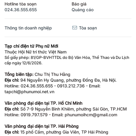
Hotline tòa soạn
Báo giá
024.36.555.655
Quảng cáo
Thông tin doanh nghiệp
Tòa soạn
Tạp chí điện tử Phụ nữ Mới
Thuộc Hội Nữ trí thức Việt Nam
Số giấy phép: 81/GP-BVHTTDL do Bộ Văn Hóa, Thể Thao và Du Lịch
cấp ngày 12/6/2026.
Tổng biên tập:
Chu Thị Thu Hằng
Địa chỉ:
94 Nguyễn Hy Quang, phường Đống Đa, Hà Nội.
Hotline: 024.36.555.655 - 0913.212.736 - Email:
tapchi@phunumoi.net.vn
Văn phòng đại diện tại TP. Hồ Chí Minh
Địa chỉ:
Số 7-9 Nguyễn Bỉnh Khiêm, phường Sài Gòn, TP.HCM
Hotline: 0919.797.579 - Email: phunumoihcm@gmail.com
Văn phòng đại diện tại TP. Hải Phòng
Địa chỉ:
15 phố Cấm, phường Gia Viên, TP Hải Phòng