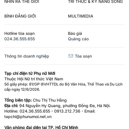
NHÌN RA THẾ GIỚI
TRI THỨC & KỸ NĂNG SỐNG
BÌNH ĐẲNG GIỚI
MULTIMEDIA
Hotline tòa soạn
Báo giá
024.36.555.655
Quảng cáo
Thông tin doanh nghiệp
Tòa soạn
Tạp chí điện tử Phụ nữ Mới
Thuộc Hội Nữ trí thức Việt Nam
Số giấy phép: 81/GP-BVHTTDL do Bộ Văn Hóa, Thể Thao và Du Lịch
cấp ngày 12/6/2026.
Tổng biên tập:
Chu Thị Thu Hằng
Địa chỉ:
94 Nguyễn Hy Quang, phường Đống Đa, Hà Nội.
Hotline: 024.36.555.655 - 0913.212.736 - Email:
tapchi@phunumoi.net.vn
Văn phòng đại diện tại TP. Hồ Chí Minh