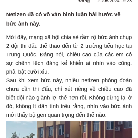
Đông
21/05/2024 19:28
Netizen đã có vô vàn bình luận hài hước về
bức ảnh này.
Mới đây, mạng xã hội chia sẻ rầm rộ bức ảnh chụp
2 đội thi đấu thể thao đến từ 2 trường tiểu học tại
Trung Quốc. Đáng nói, chiều cao của các em có
sự chênh lệch đáng kể khiến ai nhìn vào cũng.
phải bật cười xỉu.
Sau khi xem bức này, nhiều netizen phỏng đoán
chưa cần thi đấu, chỉ xét riêng về chiều cao đã
biết đội nào giành lợi thế hơn rồi. Không dừng lại ở
đó, không ít dân tình trêu rằng, nhìn vào bức ảnh
mới thấy bộ gen quan trọng đến thế nào.