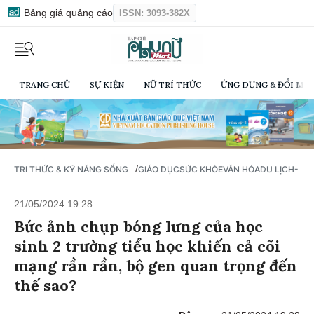
Bảng giá quảng cáo
ISSN: 3093-382X
TRANG CHỦ
SỰ KIỆN
NỮ TRÍ THỨC
ỨNG DỤNG & ĐỔI MỚI
/
TRI THỨC & KỸ NĂNG SỐNG
GIÁO DỤC
SỨC KHỎE
VĂN HÓA
DU LỊCH- Ẩ
21/05/2024 19:28
Bức ảnh chụp bóng lưng của học
sinh 2 trường tiểu học khiến cả cõi
mạng rần rần, bộ gen quan trọng đến
thế sao?