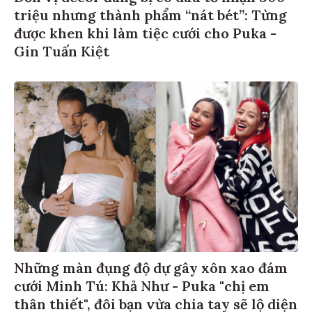
triệu nhưng thành phẩm “nát bét”: Từng
được khen khi làm tiệc cưới cho Puka -
Gin Tuấn Kiệt
Những màn đụng độ dự gây xôn xao đám
cưới Minh Tú: Khả Như - Puka "chị em
thân thiết", đôi bạn vừa chia tay sẽ lộ diện