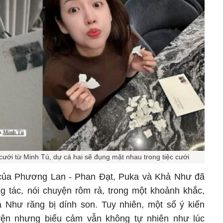
ưới từ Minh Tú, dự cả hai sẽ đụng mặt nhau trong tiệc cưới
 của Phương Lan - Phan Đạt, Puka và Khả Như đã
 tác, nói chuyện rôm rả, trong một khoảnh khắc,
 Như răng bị dính son. Tuy nhiên, một số ý kiến
yện nhưng biểu cảm vẫn không tự nhiên như lúc