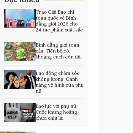
Trao Giải Báo chí
toàn quốc về Bình
đẳng giới 2026 cho
24 tác phẩm xuất sắc
Bình đẳng giới toàn
cầu: Tiến bộ có,
khoảng cách còn dài
Lao động chăm sóc
không lương: Gánh
nặng vô hình của phụ
nữ
Bạo lực với phụ nữ:
Cuộc khủng hoảng
chưa chịu lùi