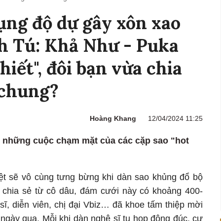
ng độ dự gây xôn xao
h Tú: Khả Như - Puka
hiết", đôi bạn vừa chia
 chung?
Hoàng Khang
12/04/2024 11:25
 những cuộc chạm mặt của các cặp sao "hot
iệt sẽ vô cùng tưng bừng khi dàn sao khủng đổ bộ
 chia sẻ từ cô dâu, đám cưới này có khoảng 400-
ĩ, diễn viên, chị đại Vbiz… đã khoe tấm thiệp mời
 ngày qua. Mỗi khi dàn nghệ sĩ tụ họp đông đúc, cư