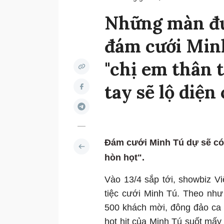
Những màn đụ
đám cưới Min
"chị em thân t
tay sẽ lộ diện
Đám cưới Minh Tú dự sẽ có
hòn họt".
Vào 13/4 sắp tới, showbiz V
tiệc cưới Minh Tú. Theo như
500 khách mời, đông đảo ca s
hot hit của Minh Tú suốt mấy