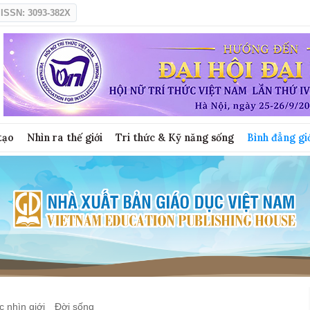
ISSN: 3093-382X
tạo
Nhìn ra thế giới
Tri thức & Kỹ năng sống
Bình đẳng gi
 nhìn giới
Đời sống