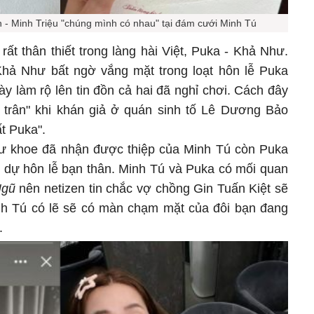
 - Minh Triệu "chúng mình có nhau" tại đám cưới Minh Tú
 rất thân thiết trong làng hài Việt, Puka - Khả Như.
Khả Như bất ngờ vắng mặt trong loạt hôn lễ Puka
này làm rộ lên tin đồn cả hai đã nghỉ chơi. Cách đây
g trân" khi khán giả ở quán sinh tố Lê Dương Bảo
t Puka".
 khoe đã nhận được thiệp của Minh Tú còn Puka
dự hôn lễ bạn thân. Minh Tú và Puka có mối quan
Ngũ
nên netizen tin chắc vợ chồng Gin Tuấn Kiệt sẽ
nh Tú có lẽ sẽ có màn chạm mặt của đôi bạn đang
.