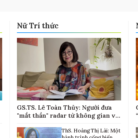
Nữ Trí thức
GS.TS. Lê Toàn Thủy: Người đưa
"mắt thần" radar từ không gian về
với những cánh đồng lúa Việt Nam
ThS. Hoàng Thị Lài: Một
hành trình cống hiến,