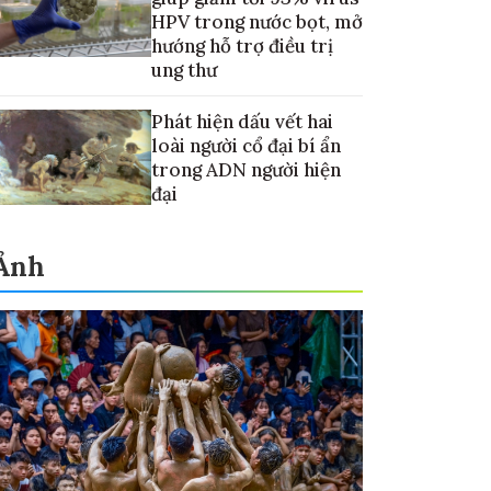
HPV trong nước bọt, mở
hướng hỗ trợ điều trị
ung thư
Phát hiện dấu vết hai
loài người cổ đại bí ẩn
trong ADN người hiện
đại
Ảnh