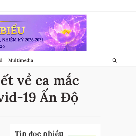
ới
Multimedia
iết về ca mắc
ovid-19 Ấn Độ
Tin đọc nhiều