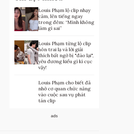
Louis Phạm lộ clip nhạy
cảm, lên tiếng ngay
trong đêm: “Mình không
làm gì sai”
Louis Phạm từng lộ clip
hôn trai lạ và lời giải
thích bất ngờ bị "đào lại",
yêu đương kiểu gì kì cục
vậy!
Louis Phạm cho biết đã
nhờ cơ quan chức năng
vào cuộc sau vụ phát
tán clip
ads