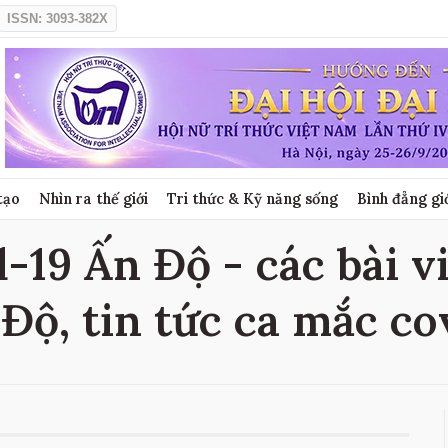
ISSN: 3093-382X
tạo
Nhìn ra thế giới
Tri thức & Kỹ năng sống
Bình đẳng gi
-19 Ấn Độ - các bài v
Độ, tin tức ca mắc c