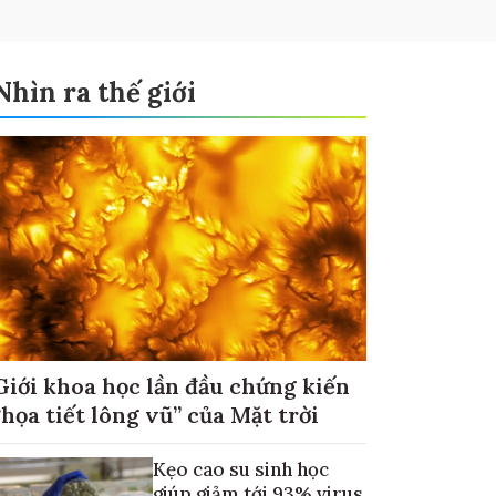
Nhìn ra thế giới
Giới khoa học lần đầu chứng kiến
“họa tiết lông vũ” của Mặt trời
Kẹo cao su sinh học
giúp giảm tới 93% virus