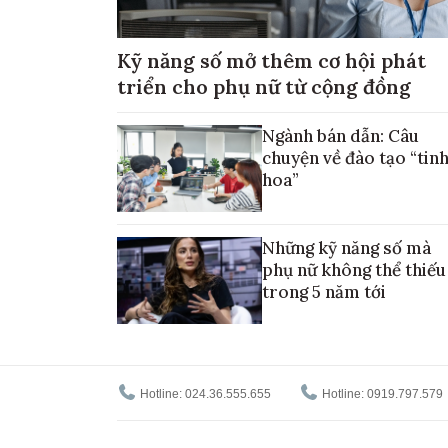
Kỹ năng số mở thêm cơ hội phát
triển cho phụ nữ từ cộng đồng
Ngành bán dẫn: Câu
chuyện về đào tạo “tin
hoa”
Những kỹ năng số mà
phụ nữ không thể thiếu
trong 5 năm tới
Hotline: 024.36.555.655
Hotline: 0919.797.579