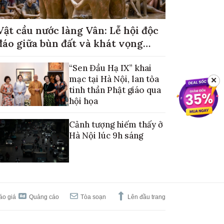
Vật cầu nước làng Vân: Lễ hội độc
đáo giữa bùn đất và khát vọng
mùa màng no đủ
“Sen Đầu Hạ IX” khai
mạc tại Hà Nội, lan tỏa
✕
tinh thần Phật giáo qua
hội họa
Cảnh tượng hiếm thấy ở
Hà Nội lúc 9h sáng
áo giá
Quảng cáo
Tòa soạn
Lên đầu trang