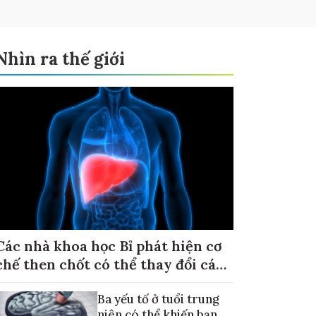
Nhìn ra thế giới
Các nhà khoa học Bỉ phát hiện cơ
chế then chốt có thể thay đổi cách
điều trị ung thư di căn gan
Ba yếu tố ở tuổi trung
niên có thể khiến bạn