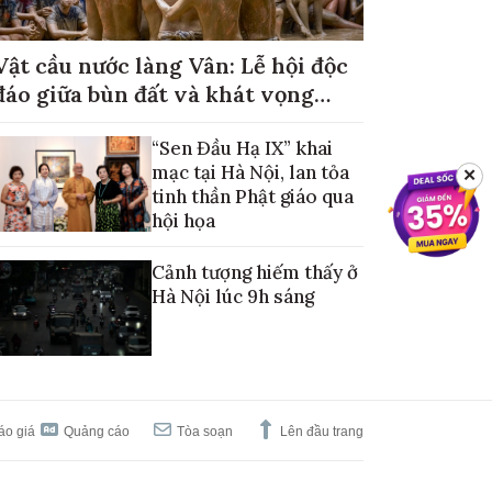
Vật cầu nước làng Vân: Lễ hội độc
đáo giữa bùn đất và khát vọng
mùa màng no đủ
“Sen Đầu Hạ IX” khai
mạc tại Hà Nội, lan tỏa
✕
tinh thần Phật giáo qua
hội họa
Cảnh tượng hiếm thấy ở
Hà Nội lúc 9h sáng
áo giá
Quảng cáo
Tòa soạn
Lên đầu trang