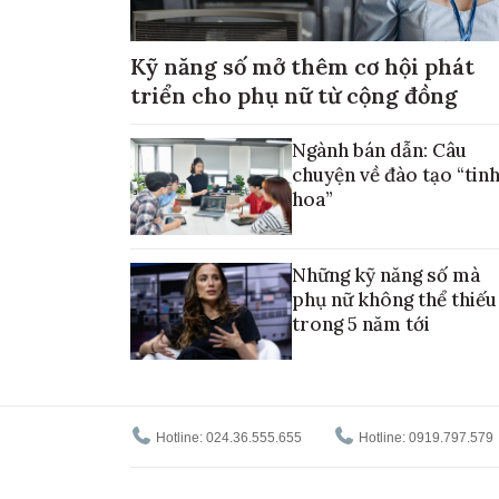
Kỹ năng số mở thêm cơ hội phát
triển cho phụ nữ từ cộng đồng
Ngành bán dẫn: Câu
chuyện về đào tạo “tin
hoa”
Những kỹ năng số mà
phụ nữ không thể thiếu
trong 5 năm tới
Hotline: 024.36.555.655
Hotline: 0919.797.579