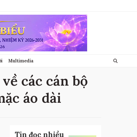
ới
Multimedia
t về các cán bộ
mặc áo dài
Tin đọc nhiều