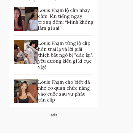
Louis Phạm lộ clip nhạy
cảm, lên tiếng ngay
trong đêm: “Mình không
làm gì sai”
Louis Phạm từng lộ clip
hôn trai lạ và lời giải
thích bất ngờ bị "đào lại",
yêu đương kiểu gì kì cục
vậy!
Louis Phạm cho biết đã
nhờ cơ quan chức năng
vào cuộc sau vụ phát
tán clip
ads