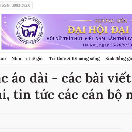
ISSN: 3093-382X
tạo
Nhìn ra thế giới
Tri thức & Kỹ năng sống
Bình đẳng gi
 áo dài - các bài viế
i, tin tức các cán bộ 