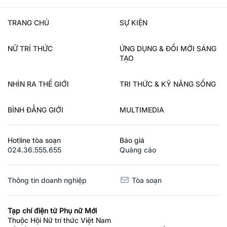
TRANG CHỦ
SỰ KIỆN
NỮ TRÍ THỨC
ỨNG DỤNG & ĐỔI MỚI SÁNG
TẠO
NHÌN RA THẾ GIỚI
TRI THỨC & KỸ NĂNG SỐNG
BÌNH ĐẲNG GIỚI
MULTIMEDIA
Hotline tòa soạn
Báo giá
024.36.555.655
Quảng cáo
Thông tin doanh nghiệp
Tòa soạn
Tạp chí điện tử Phụ nữ Mới
Thuộc Hội Nữ trí thức Việt Nam