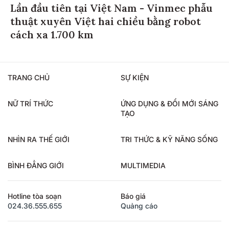
Lần đầu tiên tại Việt Nam - Vinmec phẫu
thuật xuyên Việt hai chiều bằng robot
cách xa 1.700 km
TRANG CHỦ
SỰ KIỆN
NỮ TRÍ THỨC
ỨNG DỤNG & ĐỔI MỚI SÁNG
TẠO
NHÌN RA THẾ GIỚI
TRI THỨC & KỸ NĂNG SỐNG
BÌNH ĐẲNG GIỚI
MULTIMEDIA
Hotline tòa soạn
Báo giá
024.36.555.655
Quảng cáo