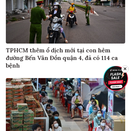
TPHCM thêm ổ dịch mới tại con hẻm
đường Bến Vân Đồn quận 4, đã có 114 ca
bệnh
✕