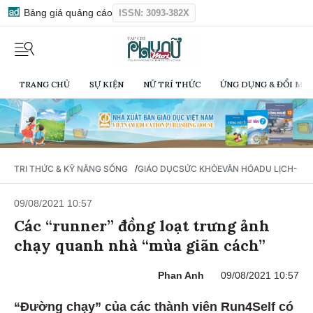
Bảng giá quảng cáo
ISSN: 3093-382X
TRANG CHỦ
SỰ KIỆN
NỮ TRÍ THỨC
ỨNG DỤNG & ĐỔI MỚI
/
TRI THỨC & KỸ NĂNG SỐNG
GIÁO DỤC
SỨC KHỎE
VĂN HÓA
DU LỊCH- Ẩ
09/08/2021 10:57
Các “runner” đồng loạt trưng ảnh
chạy quanh nhà “mùa giãn cách”
Phan Anh
09/08/2021 10:57
“Đường chạy” của các thành viên Run4Self có