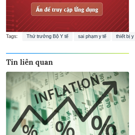
Tags:
Thứ trưởng Bộ Y tế
sai phạm y tế
thiết bị y
Tin liên quan