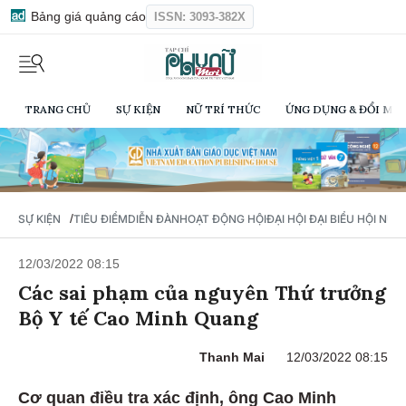
Bảng giá quảng cáo
ISSN: 3093-382X
TRANG CHỦ
SỰ KIỆN
NỮ TRÍ THỨC
ỨNG DỤNG & ĐỔI MỚI
/
SỰ KIỆN
TIÊU ĐIỂM
DIỄN ĐÀN
HOẠT ĐỘNG HỘI
ĐẠI HỘI ĐẠI BIỂU HỘI NỮ 
12/03/2022 08:15
Các sai phạm của nguyên Thứ trưởng
Bộ Y tế Cao Minh Quang
Thanh Mai
12/03/2022 08:15
Cơ quan điều tra xác định, ông Cao Minh